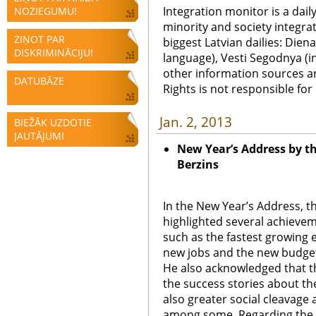
Integration monitor is a dail
NOZIEGUMU!
minority and society integra
ZIŅOT PAR
biggest Latvian dailies: Diena
DISKRIMINĀCIJU!
language), Vesti Segodnya (in
other information sources a
DATUBĀZE
Rights is not responsible fo
Jan. 2, 2013
BIEŽĀK UZDOTIE
JAUTĀJUMI
New Year’s Address by th
Berzins
In the New Year’s Address, th
highlighted several achieve
such as the fastest growing
new jobs and the new budget
He also acknowledged that the
the success stories about the
also greater social cleavage 
among some. Regarding the 