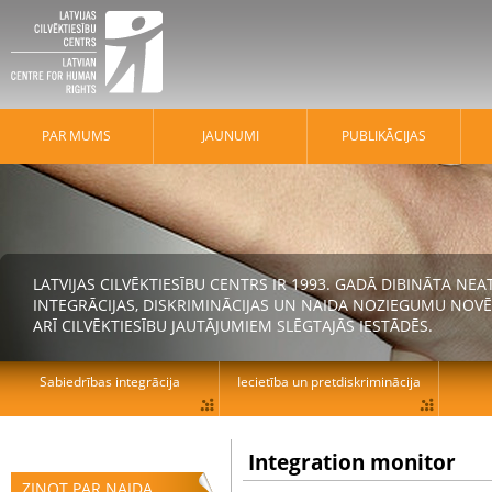
PAR MUMS
JAUNUMI
PUBLIKĀCIJAS
LATVIJAS CILVĒKTIESĪBU CENTRS IR 1993. GADĀ DIBINĀTA N
INTEGRĀCIJAS, DISKRIMINĀCIJAS UN NAIDA NOZIEGUMU NOVĒ
ARĪ CILVĒKTIESĪBU JAUTĀJUMIEM SLĒGTAJĀS IESTĀDĒS.
Sabiedrības integrācija
Iecietība un pretdiskriminācija
Integration monitor
ZIŅOT PAR NAIDA