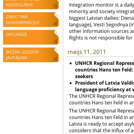
Integration monitor is a dail
NOZIEGUMU!
minority and society integra
ZIŅOT PAR
biggest Latvian dailies: Diena
DISKRIMINĀCIJU!
language), Vesti Segodnya (in
other information sources a
DATUBĀZE
Rights is not responsible fo
maijs 11, 2011
BIEŽĀK UZDOTIE
JAUTĀJUMI
UNHCR Regional Represen
countries Hans ten Feld:
seekers
President of Latvia Vald
language proficiency at 
The UNHCR Regional Represen
countries Hans ten Feld in an
The UNHCR Regional Represen
countries Hans ten Feld in a
Latvia is ready to accept as
considers that the influx of