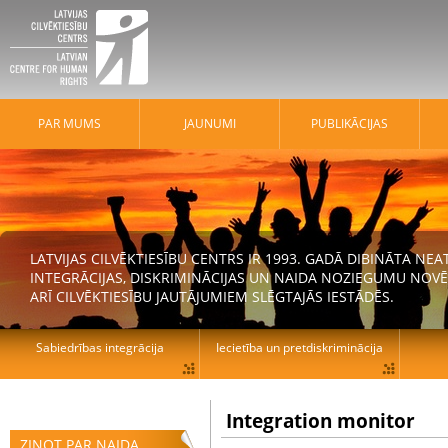
PAR MUMS
JAUNUMI
PUBLIKĀCIJAS
LATVIJAS CILVĒKTIESĪBU CENTRS IR 1993. GADĀ DIBINĀTA N
INTEGRĀCIJAS, DISKRIMINĀCIJAS UN NAIDA NOZIEGUMU NOVĒ
ARĪ CILVĒKTIESĪBU JAUTĀJUMIEM SLĒGTAJĀS IESTĀDĒS.
Sabiedrības integrācija
Iecietība un pretdiskriminācija
Integration monitor
ZIŅOT PAR NAIDA