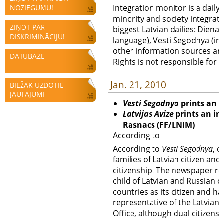
Integration monitor is a dail
NOZIEGUMU!
minority and society integra
ZIŅOT PAR
biggest Latvian dailies: Diena
DISKRIMINĀCIJU!
language), Vesti Segodnya (in
other information sources a
DATUBĀZE
Rights is not responsible fo
Jan. 21, 2010
BIEŽĀK UZDOTIE
JAUTĀJUMI
Vesti Segodnya
prints an 
Latvijas Avize
prints an i
Rasnacs (FF/LNIM)
According to
According to
Vesti Segodnya
,
families of Latvian citizen an
citizenship. The newspaper 
child of Latvian and Russian c
countries as its citizen and 
representative of the Latvian
Office, although dual citizensh