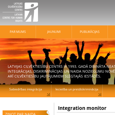
PAR MUMS
JAUNUMI
PUBLIKĀCIJAS
LATVIJAS CILVĒKTIESĪBU CENTRS IR 1993. GADĀ DIBINĀTA N
INTEGRĀCIJAS, DISKRIMINĀCIJAS UN NAIDA NOZIEGUMU NOVĒ
ARĪ CILVĒKTIESĪBU JAUTĀJUMIEM SLĒGTAJĀS IESTĀDĒS.
Sabiedrības integrācija
Iecietība un pretdiskriminācija
Integration monitor
ZIŅOT PAR NAIDA