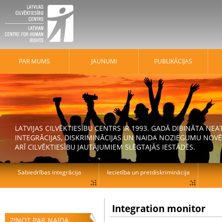
PAR MUMS
JAUNUMI
PUBLIKĀCIJAS
LATVIJAS CILVĒKTIESĪBU CENTRS IR 1993. GADĀ DIBINĀTA N
INTEGRĀCIJAS, DISKRIMINĀCIJAS UN NAIDA NOZIEGUMU NOVĒ
ARĪ CILVĒKTIESĪBU JAUTĀJUMIEM SLĒGTAJĀS IESTĀDĒS.
Sabiedrības integrācija
Iecietība un pretdiskriminācija
Integration monitor
ZIŅOT PAR NAIDA