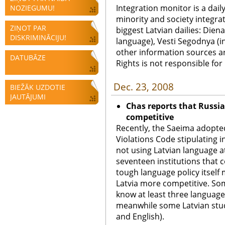
Integration monitor is a dail
NOZIEGUMU!
minority and society integra
ZIŅOT PAR
biggest Latvian dailies: Diena
DISKRIMINĀCIJU!
language), Vesti Segodnya (in
other information sources a
DATUBĀZE
Rights is not responsible fo
Dec. 23, 2008
BIEŽĀK UZDOTIE
JAUTĀJUMI
Chas reports that Russia
competitive
Recently, the Saeima adopt
Violations Code stipulating i
not using Latvian language at
seventeen institutions that 
tough language policy itself
Latvia more competitive. So
know at least three languages
meanwhile some Latvian stud
and English).