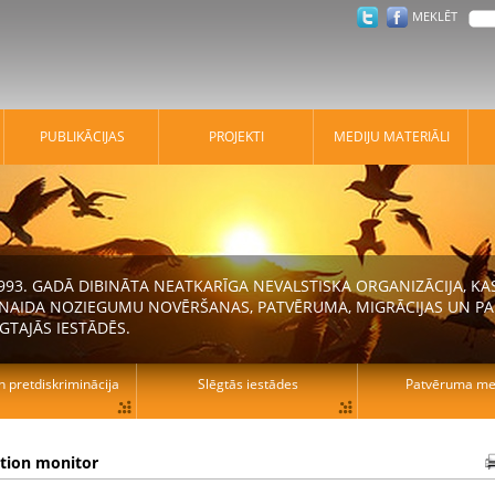
MEKLĒT
PUBLIKĀCIJAS
PROJEKTI
MEDIJU MATERIĀLI
 1993. GADĀ DIBINĀTA NEATKARĪGA NEVALSTISKA ORGANIZĀCIJA, K
N NAIDA NOZIEGUMU NOVĒRŠANAS, PATVĒRUMA, MIGRĀCIJAS UN PA
GTAJĀS IESTĀDĒS.
n pretdiskriminācija
Slēgtās iestādes
Patvēruma mek
ation monitor