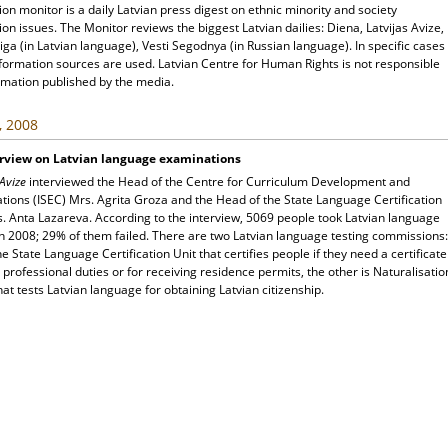
ion monitor is a daily Latvian press digest on ethnic minority and society
ion issues. The Monitor reviews the biggest Latvian dailies: Diena, Latvijas Avize,
ga (in Latvian language), Vesti Segodnya (in Russian language). In specific cases
nformation sources are used. Latvian Centre for Human Rights is not responsible
rmation published by the media.
, 2008
erview on Latvian language examinations
 Avize
interviewed the Head of the Centre for Curriculum Development and
tions (ISEC) Mrs. Agrita Groza and the Head of the State Language Certification
s. Anta Lazareva. According to the interview, 5069 people took Latvian language
n 2008; 29% of them failed. There are two Latvian language testing commissions:
he State Language Certification Unit that certifies people if they need a certificate
r professional duties or for receiving residence permits, the other is Naturalisatio
at tests Latvian language for obtaining Latvian citizenship.