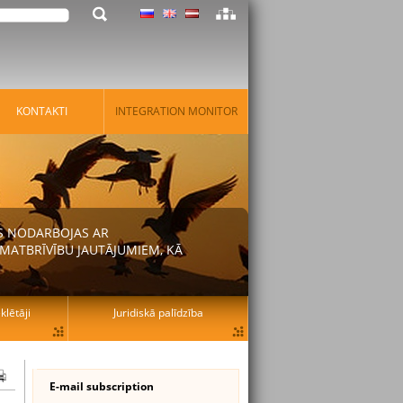
KONTAKTI
INTEGRATION MONITOR
AS NODARBOJAS AR
MATBRĪVĪBU JAUTĀJUMIEM, KĀ
lētāji
Juridiskā palīdzība
E-mail subscription