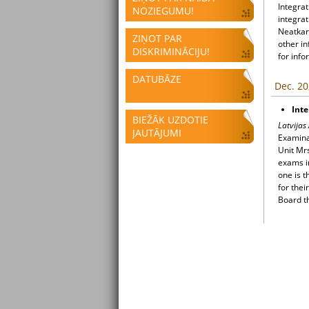
Integrat
NOZIEGUMU!
integrat
Neatkari
ZIŅOT PAR
other i
DISKRIMINĀCIJU!
for info
DATUBĀZE
Dec. 20
Int
BIEŽĀK UZDOTIE
Latvijas
JAUTĀJUMI
Examina
Unit Mr
exams i
one is t
for thei
Board th