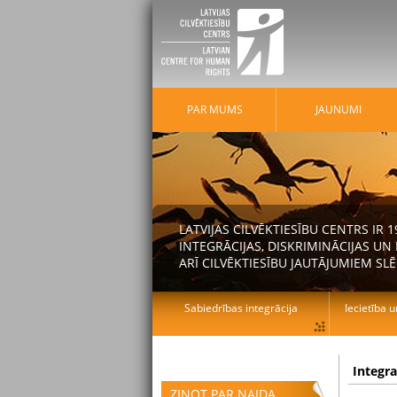
PAR MUMS
JAUNUMI
LATVIJAS CILVĒKTIESĪBU CENTRS IR
INTEGRĀCIJAS, DISKRIMINĀCIJAS U
ARĪ CILVĒKTIESĪBU JAUTĀJUMIEM SLĒ
Sabiedrības integrācija
Iecietība u
Integr
ZIŅOT PAR NAIDA