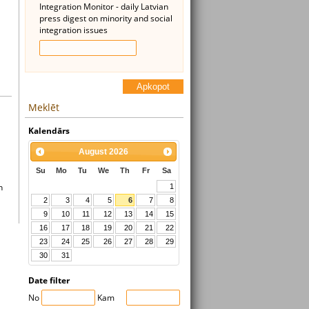
Integration Monitor - daily Latvian
press digest on minority and social
integration issues
Apkopot
Meklēt
Kalendārs
August
2026
Su
Mo
Tu
We
Th
Fr
Sa
n
1
2
3
4
5
6
7
8
9
10
11
12
13
14
15
16
17
18
19
20
21
22
23
24
25
26
27
28
29
30
31
Date filter
No
Kam