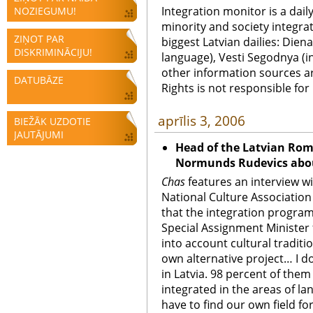
Integration monitor is a dail
NOZIEGUMU!
minority and society integra
ZIŅOT PAR
biggest Latvian dailies: Diena
DISKRIMINĀCIJU!
language), Vesti Segodnya (in
other information sources a
DATUBĀZE
Rights is not responsible fo
aprīlis 3, 2006
BIEŽĀK UZDOTIE
JAUTĀJUMI
Head of the Latvian Rom
Normunds Rudevics abou
Chas
features an interview w
National Culture Associatio
that the integration program
Special Assignment Minister 
into account cultural tradit
own alternative project… I d
in Latvia. 98 percent of them
integrated in the areas of la
have to find our own field fo