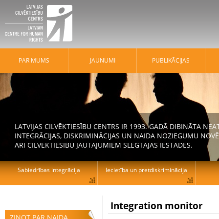
PAR MUMS
JAUNUMI
PUBLIKĀCIJAS
LATVIJAS CILVĒKTIESĪBU CENTRS IR 1993. GADĀ DIBINĀTA N
INTEGRĀCIJAS, DISKRIMINĀCIJAS UN NAIDA NOZIEGUMU NOVĒ
ARĪ CILVĒKTIESĪBU JAUTĀJUMIEM SLĒGTAJĀS IESTĀDĒS.
Sabiedrības integrācija
Iecietība un pretdiskriminācija
Integration monitor
ZIŅOT PAR NAIDA