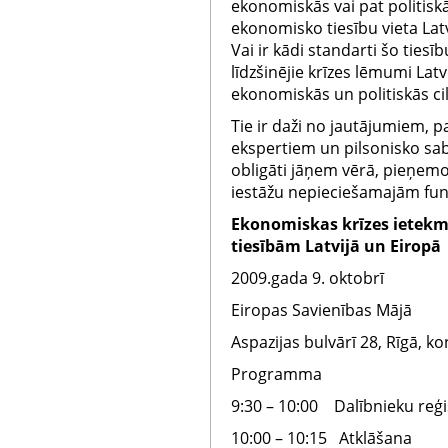
ekonomiskās vai pat politiskā
ekonomisko tiesību vieta Latv
Vai ir kādi standarti šo tiesību
līdzšinējie krīzes lēmumi Latv
ekonomiskās un politiskās ci
Tie ir daži no jautājumiem, p
ekspertiem un pilsonisko sab
obligāti jāņem vērā, pieņem
iestāžu nepieciešamajām fun
Ekonomiskas krīzes ietek
tiesībām Latvijā un Eiropā
2009.gada 9. oktobrī
Eiropas Savienības Mājā
Aspazijas bulvārī 28, Rīgā, ko
Programma
9:30 – 10:00 Dalībnieku reģi
10:00 – 10:15 Atklāšana