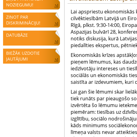
NOZIEGUMU!
Lai apspriestu ekonomiskās k
ZIŅOT PAR
cilvēktiesībām Latvijā un Eiro
DISKRIMINĀCIJU!
Rīgā, plkst. 9:30-14:00, Eiro
Aspazijas bulvārī 28, konfere
DATUBĀZE
notiks diskusija, kurā Latvijas
piedalīties ekspertus, pētn
BIEŽĀK UZDOTIE
Ekonomiskās krīzes apstākļos
JAUTĀJUMI
pieņem lēmumus, kas daudzo
iedzīvotāju intereses un tiesī
sociālās un ekonomiskās tiesīb
saistīta ar izdevumiem, kuri d
Lai gan šie lēmumi skar lielāk
tiek runāts par pieaugošo soc
izvērtēta šo lēmumu ietekme 
piemēram: tiesības uz dzīvību
izglītību, sociālo nodrošināj
kāds minimums sociālekonom
līmeņa valsts nevar atteiktie