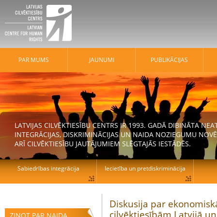
PAR MUMS
JAUNUMI
PUBLIKĀCIJAS
LATVIJAS CILVĒKTIESĪBU CENTRS IR 1993. GADĀ DIBINĀTA N
INTEGRĀCIJAS, DISKRIMINĀCIJAS UN NAIDA NOZIEGUMU NOVĒ
ARĪ CILVĒKTIESĪBU JAUTĀJUMIEM SLĒGTAJĀS IESTĀDĒS.
Sabiedrības integrācija
Iecietība un pretdiskriminācija
Diskusija par ekonomiskā
cilvēktiesībām Latvijā un
ZIŅOT PAR NAIDA