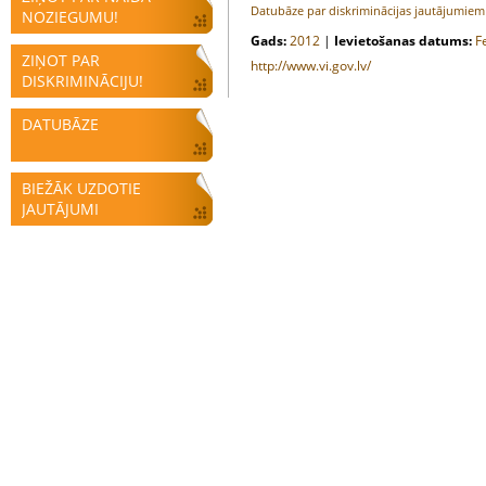
Datubāze par diskriminācijas jautājumie
NOZIEGUMU!
Gads:
2012
|
Ievietošanas datums:
F
ZIŅOT PAR
http://www.vi.gov.lv/
DISKRIMINĀCIJU!
DATUBĀZE
BIEŽĀK UZDOTIE
JAUTĀJUMI