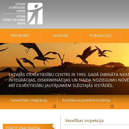
PAR MUMS
JAUNUMI
PUBLIKĀCIJAS
LATVIJAS CILVĒKTIESĪBU CENTRS IR 1993. GADĀ DIBINĀTA N
INTEGRĀCIJAS, DISKRIMINĀCIJAS UN NAIDA NOZIEGUMU NOVĒ
ARĪ CILVĒKTIESĪBU JAUTĀJUMIEM SLĒGTAJĀS IESTĀDĒS.
Sabiedrības integrācija
Iecietība un pretdiskriminācija
Veselības inspekcija
ZIŅOT PAR NAIDA