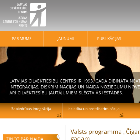
PAR MUMS
JAUNUMI
PUBLIKĀCIJAS
LATVIJAS CILVĒKTIESĪBU CENTRS IR 1993. GADĀ DIBINĀTA N
INTEGRĀCIJAS, DISKRIMINĀCIJAS UN NAIDA NOZIEGUMU NOVĒ
ARĪ CILVĒKTIESĪBU JAUTĀJUMIEM SLĒGTAJĀS IESTĀDĒS.
Sabiedrības integrācija
Iecietība un pretdiskriminācija
Valsts programma „Čigāni
gadam.
ZIŅOT PAR NAIDA