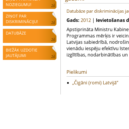
NOZIEGUMU!
Datubāze par diskriminācijas 
ZIŅOT PAR
Gads:
2012
|
Ievietošanas 
DISKRIMINĀCIJU!
Apstiprināta Ministru Kabine
DATUBĀZE
Programmas mērķis ir veicin
Latvijas sabiedrībā, nodroši
vienādu iespēju efektīvu īst
BIEŽĀK UZDOTIE
izglītības, nodarbinātības un
JAUTĀJUMI
Pielikumi
„Čigāni (romi) Latvijā”