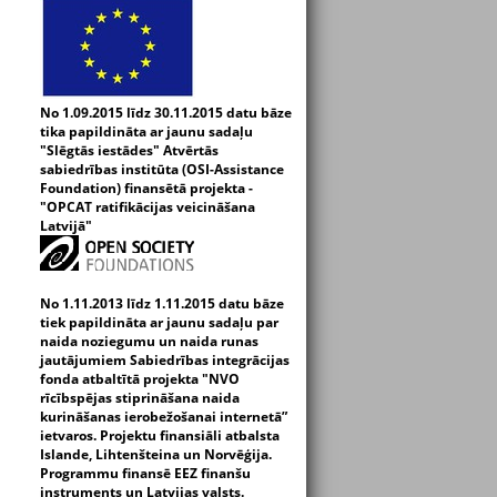
No 1.09.2015 līdz 30.11.2015 datu bāze
tika papildināta ar jaunu sadaļu
"Slēgtās iestādes" Atvērtās
sabiedrības institūta (OSI-Assistance
Foundation) finansētā projekta -
"OPCAT ratifikācijas veicināšana
Latvijā"
No 1.11.2013 līdz 1.11.2015 datu bāze
tiek papildināta ar jaunu sadaļu par
naida noziegumu un naida runas
jautājumiem Sabiedrības integrācijas
fonda atbaltītā projekta "NVO
rīcībspējas stiprināšana naida
kurināšanas ierobežošanai internetā”
ietvaros. Projektu finansiāli atbalsta
Islande, Lihtenšteina un Norvēģija.
Programmu finansē EEZ finanšu
instruments un Latvijas valsts.