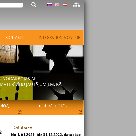
KONTAKTI
INTEGRATION MONITOR
AS NODARBOJAS AR
MATBRĪVĪBU JAUTĀJUMIEM, KĀ
lētāji
Juridiskā palīdzība
Datubāze
No 1. 01.2021 līdz 31.12.2022. datubāze