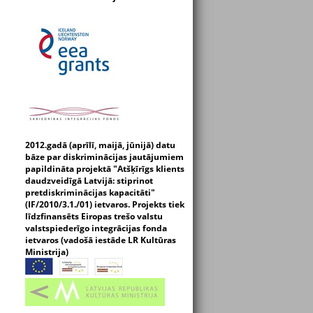
2012.gadā (aprīlī, maijā, jūnijā) datu
bāze par diskriminācijas jautājumiem
papildināta projektā "Atšķīrīgs klients
daudzveidīgā Latvijā: stiprinot
pretdiskriminācijas kapacitāti"
(IF/2010/3.1./01) ietvaros. Projekts tiek
līdzfinansēts Eiropas trešo valstu
valstspiederīgo integrācijas fonda
ietvaros (vadošā iestāde LR Kultūras
Ministrija)