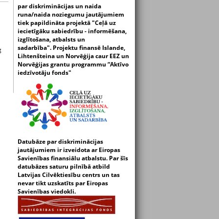
par diskriminācijas un naida
runa/naida noziegumu jautājumiem
tiek papildināta projektā "Ceļā uz
iecietīgāku sabiedrību - informēšana,
izglītošana, atbalsts un
sadarbība".
Projektu finansē Islande,
g
Lihtenšteina un Norvēģija caur EEZ un
Norvēģijas grantu programmu “Aktīvo
iedzīvotāju fonds"
Datubāze par diskriminācijas
jautājumiem ir izveidota ar Eiropas
Savienības finansiālu atbalstu. Par šīs
datubāzes saturu pilnībā atbild
Latvijas Cilvēktiesību centrs un tas
nevar tikt uzskatīts par Eiropas
Savienības viedokli.