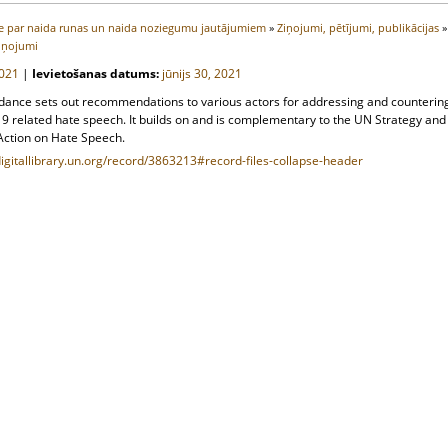
e par naida runas un naida noziegumu jautājumiem
»
Ziņojumi, pētījumi, publikācijas
»
iņojumi
021
|
Ievietošanas datums:
jūnijs 30, 2021
idance sets out recommendations to various actors for addressing and counterin
9 related hate speech. It builds on and is complementary to the UN Strategy and
 Action on Hate Speech.
digitallibrary.un.org/record/3863213#record-files-collapse-header