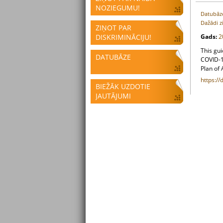
NOZIEGUMU!
Datubāz
Dažādi z
ZIŅOT PAR
DISKRIMINĀCIJU!
Gads:
2
This gu
DATUBĀZE
COVID-1
Plan of
https://
BIEŽĀK UZDOTIE
JAUTĀJUMI