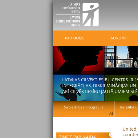
PAR MUMS
JAUNUMI
LATVIJAS CILVĒKTIESĪBU CENTRS IR
INTEGRĀCIJAS, DISKRIMINĀCIJAS U
ARĪ CILVĒKTIESĪBU JAUTĀJUMIEM SLĒ
Sabiedrības integrācija
Iecietība u
United 
counter
ZIŅOT PAR NAIDA