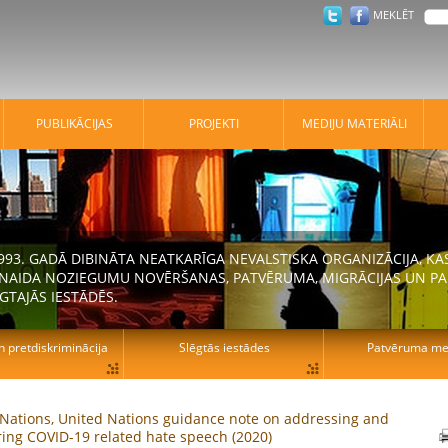
MEKLĒT
PUBLIKĀCIJAS
PROJEKTI
MEDIJU MATERIĀLI
 1993. GADĀ DIBINĀTA NEATKARĪGA NEVALSTISKA ORGANIZĀCIJA, K
N NAIDA NOZIEGUMU NOVĒRŠANAS, PATVĒRUMA, MIGRĀCIJAS UN PA
GTAJĀS IESTĀDĒS.
n pretdiskriminācija
Slēgtās iestādes
Patvēruma mek
Nations, United Nations guidance note on addressing and
ing COVID-19 related hate speech (2020)