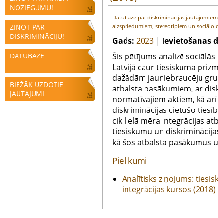
NOZIEGUMU!
Datubāze par diskriminācijas jautājumie
ZIŅOT PAR
aizspriedumiem, stereotipiem un sociālo d
DISKRIMINĀCIJU!
Gads:
2023
|
Ievietošanas 
DATUBĀZE
Šis pētījums analizē sociālā
Latvijā caur tiesiskuma priz
dažādām jauniebraucēju gru
BIEŽĀK UZDOTIE
atbalsta pasākumiem, ar disk
JAUTĀJUMI
normatīvajiem aktiem, kā ar
diskriminācijas cietušo tiesīb
cik lielā mēra integrācijas a
tiesiskumu un diskriminācijas
kā šos atbalsta pasākumus u
Pielikumi
Analītisks ziņojums: ties
integrācijas kursos (2018)