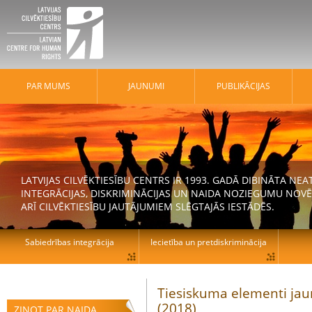
PAR MUMS
JAUNUMI
PUBLIKĀCIJAS
LATVIJAS CILVĒKTIESĪBU CENTRS IR 1993. GADĀ DIBINĀTA N
INTEGRĀCIJAS, DISKRIMINĀCIJAS UN NAIDA NOZIEGUMU NOVĒ
ARĪ CILVĒKTIESĪBU JAUTĀJUMIEM SLĒGTAJĀS IESTĀDĒS.
Sabiedrības integrācija
Iecietība un pretdiskriminācija
Tiesiskuma elementi jaun
(2018)
ZIŅOT PAR NAIDA