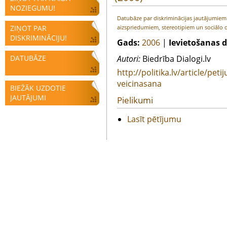
NOZIEGUMU!
Datubāze par diskriminācijas jautājumie
ZIŅOT PAR
aizspriedumiem, stereotipiem un sociālo d
DISKRIMINĀCIJU!
Gads:
2006
|
Ievietošanas 
DATUBĀZE
Autori:
Biedrība Dialogi.lv
http://politika.lv/article/pet
veicinasana
BIEŽĀK UZDOTIE
JAUTĀJUMI
Pielikumi
Lasīt pētījumu