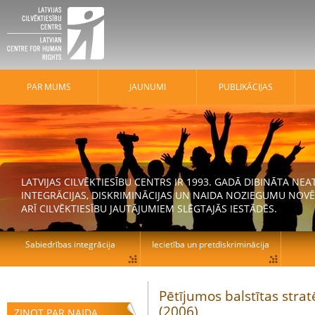
PAR MUMS
JAUNUMI
PUBLIKĀCIJAS
LATVIJAS CILVĒKTIESĪBU CENTRS IR 1993. GADĀ DIBINĀTA N
INTEGRĀCIJAS, DISKRIMINĀCIJAS UN NAIDA NOZIEGUMU NOVĒ
ARĪ CILVĒKTIESĪBU JAUTĀJUMIEM SLĒGTAJĀS IESTĀDĒS.
Sabiedrības integrācija
Iecietība un pretdiskriminācija
Pētījumos balstītas strat
(2006)
ZIŅOT PAR NAIDA