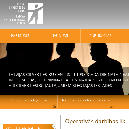
PAR MUMS
JAUNUMI
PUBLIKĀCIJAS
LATVIJAS CILVĒKTIESĪBU CENTRS IR 1993. GADĀ DIBINĀTA N
INTEGRĀCIJAS, DISKRIMINĀCIJAS UN NAIDA NOZIEGUMU NOVĒ
ARĪ CILVĒKTIESĪBU JAUTĀJUMIEM SLĒGTAJĀS IESTĀDĒS.
Sabiedrības integrācija
Iecietība un pretdiskriminācija
Operatīvās darbības lik
ZIŅOT PAR NAIDA