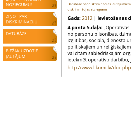
NOZIEGUMU!
Datubāze par diskriminācijas jautājumie
diskriminācijas aizliegumu
ZIŅOT PAR
Gads:
2012
|
Ievietošanas 
DISKRIMINĀCIJU!
4.panta 5.daļa:
„Operatīvās 
DATUBĀZE
no personu pilsonības, dzimu
izglītības, sociālā, dienesta
politiskajiem un reliģiskajie
BIEŽĀK UZDOTIE
vai citām sabiedriskajām orga
JAUTĀJUMI
ietekmēt operatīvo darbību, j
http://www.likumi.lv/doc.ph