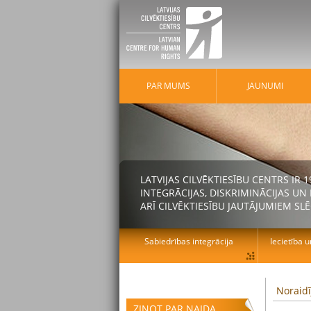
PAR MUMS
JAUNUMI
LATVIJAS CILVĒKTIESĪBU CENTRS IR
INTEGRĀCIJAS, DISKRIMINĀCIJAS U
ARĪ CILVĒKTIESĪBU JAUTĀJUMIEM SLĒ
Sabiedrības integrācija
Iecietība u
Noraidī
ZIŅOT PAR NAIDA