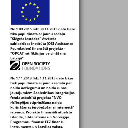
No 1.09.2015 līdz 30.11.2015 datu bāze
tika papildināta ar jaunu sadaļu
"Slēgtās iestādes" Atvērtās
sabiedrības institūta (OSI-Assistance
Foundation) finansētā projekta -
"OPCAT ratifikācijas veicināšana
Latvijā"
No 1.11.2013 līdz 1.11.2015 datu bāze
tiek papildināta ar jaunu sadaļu par
naida noziegumu un naida runas
jautājumiem Sabiedrības integrācijas
fonda atbaltītā projekta "NVO
rīcībspējas stiprināšana naida
kurināšanas ierobežošanai internetā”
ietvaros. Projektu finansiāli atbalsta
Islande, Lihtenšteina un Norvēģija.
Programmu finansē EEZ finanšu
instruments un Latvijas valsts.