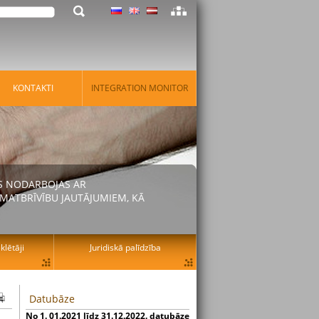
KONTAKTI
INTEGRATION MONITOR
AS NODARBOJAS AR
MATBRĪVĪBU JAUTĀJUMIEM, KĀ
lētāji
Juridiskā palīdzība
Datubāze
No 1. 01.2021 līdz 31.12.2022. datubāze