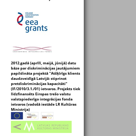
2012.gadā (aprīlī, maijā, jūnijā) datu
bāze par diskriminācijas jautājumiem
papildināta projektā "Atšķīrīgs klients
daudzveidīgā Latvijā: stiprinot
pretdiskriminācijas kapacitāti"
(IF/2010/3.1./01) ietvaros. Projekts tiek
līdzfinansēts Eiropas trešo valstu
valstspiederīgo integrācijas fonda
ietvaros (vadošā iestāde LR Kultūras
Ministrija)