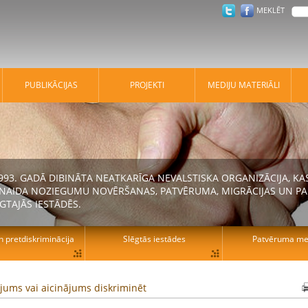
MEKLĒT
PUBLIKĀCIJAS
PROJEKTI
MEDIJU MATERIĀLI
 1993. GADĀ DIBINĀTA NEATKARĪGA NEVALSTISKA ORGANIZĀCIJA, K
N NAIDA NOZIEGUMU NOVĒRŠANAS, PATVĒRUMA, MIGRĀCIJAS UN PA
GTAJĀS IESTĀDĒS.
n pretdiskriminācija
Slēgtās iestādes
Patvēruma mek
jums vai aicinājums diskriminēt