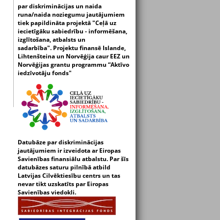
par diskriminācijas un naida
runa/naida noziegumu jautājumiem
tiek papildināta projektā "Ceļā uz
iecietīgāku sabiedrību - informēšana,
izglītošana, atbalsts un
sadarbība".
Projektu finansē Islande,
Lihtenšteina un Norvēģija caur EEZ un
Norvēģijas grantu programmu “Aktīvo
iedzīvotāju fonds"
Datubāze par diskriminācijas
jautājumiem ir izveidota ar Eiropas
Savienības finansiālu atbalstu. Par šīs
datubāzes saturu pilnībā atbild
Latvijas Cilvēktiesību centrs un tas
nevar tikt uzskatīts par Eiropas
Savienības viedokli.