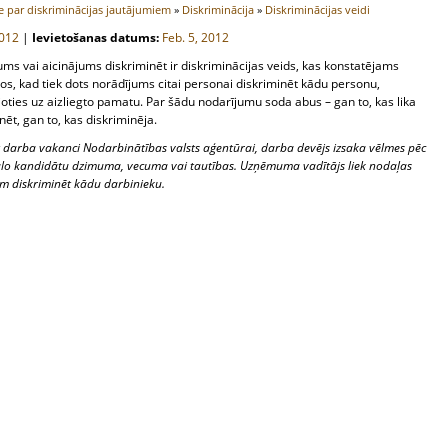
 par diskriminācijas jautājumiem
»
Diskriminācija
»
Diskriminācijas veidi
012
|
Ievietošanas datums:
Feb. 5, 2012
ms vai aicinājums diskriminēt ir diskriminācijas veids, kas konstatējams
s, kad tiek dots norādījums citai personai diskriminēt kādu personu,
ties uz aizliegto pamatu. Par šādu nodarījumu soda abus – gan to, kas lika
nēt, gan to, kas diskriminēja.
 darba vakanci Nodarbinātības valsts aģentūrai, darba devējs izsaka vēlmes pēc
ālo kandidātu dzimuma, vecuma vai tautības. Uzņēmuma vadītājs liek nodaļas
m diskriminēt kādu darbinieku.