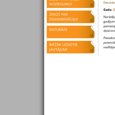
Datubāze
NOZIEGUMU!
Gads:
2
ZIŅOT PAR
Norādīju
DISKRIMINĀCIJU!
gadījumo
pamatojo
DATUBĀZE
diskrimi
Piesakot
potenci
BIEŽĀK UZDOTIE
vadītāja
JAUTĀJUMI