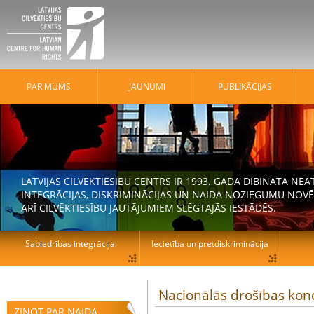
PAR MUMS
JAUNUMI
PUBLIKĀCIJAS
LATVIJAS CILVĒKTIESĪBU CENTRS IR 1993. GADĀ DIBINĀTA N
INTEGRĀCIJAS, DISKRIMINĀCIJAS UN NAIDA NOZIEGUMU NOVĒ
ARĪ CILVĒKTIESĪBU JAUTĀJUMIEM SLĒGTAJĀS IESTĀDĒS.
Sabiedrības integrācija
Iecietība un pretdiskriminācija
Nacionālās drošības kon
ZIŅOT PAR NAIDA