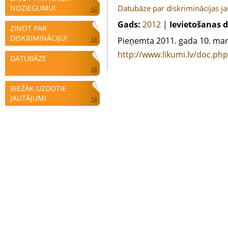
NOZIEGUMU!
Datubāze par diskriminācijas 
Gads:
2012
|
Ievietošanas 
ZIŅOT PAR
DISKRIMINĀCIJU!
Pieņemta 2011. gada 10. mar
http://www.likumi.lv/doc.ph
DATUBĀZE
BIEŽĀK UZDOTIE
JAUTĀJUMI