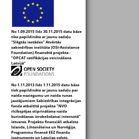
No 1.09.2015 līdz 30.11.2015 datu bāze
tika papildināta ar jaunu sadaļu
"Slēgtās iestādes" Atvērtās
sabiedrības institūta (OSI-Assistance
Foundation) finansētā projekta -
"OPCAT ratifikācijas veicināšana
Latvijā"
No 1.11.2013 līdz 1.11.2015 datu bāze
tiek papildināta ar jaunu sadaļu par
naida noziegumu un naida runas
jautājumiem Sabiedrības integrācijas
fonda atbaltītā projekta "NVO
rīcībspējas stiprināšana naida
kurināšanas ierobežošanai internetā”
ietvaros. Projektu finansiāli atbalsta
Islande, Lihtenšteina un Norvēģija.
Programmu finansē EEZ finanšu
instruments un Latvijas valsts.