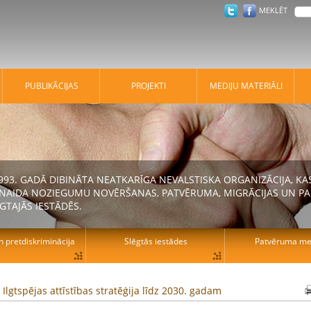
MEKLĒT
PUBLIKĀCIJAS
PROJEKTI
MEDIJU MATERIĀLI
 1993. GADĀ DIBINĀTA NEATKARĪGA NEVALSTISKA ORGANIZĀCIJA, K
N NAIDA NOZIEGUMU NOVĒRŠANAS, PATVĒRUMA, MIGRĀCIJAS UN PA
GTAJĀS IESTĀDĒS.
n pretdiskriminācija
Slēgtās iestādes
Patvēruma mek
s Ilgtspējas attīstības stratēģija līdz 2030. gadam