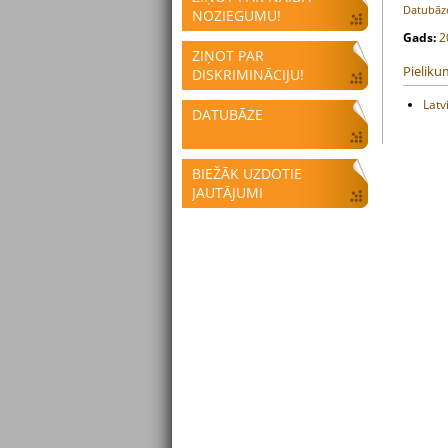
Datubāze
NOZIEGUMU!
Gads:
2
ZIŅOT PAR
Pieliku
DISKRIMINĀCIJU!
Latv
DATUBĀZE
BIEŽĀK UZDOTIE
JAUTĀJUMI