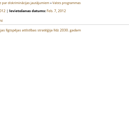
 par diskriminācijas jautājumiem
»
Valsts programmas
012
|
Ievietošanas datums:
Feb. 7, 2012
mi
ijas Ilgtspējas attīstības stratēģija līdz 2030. gadam