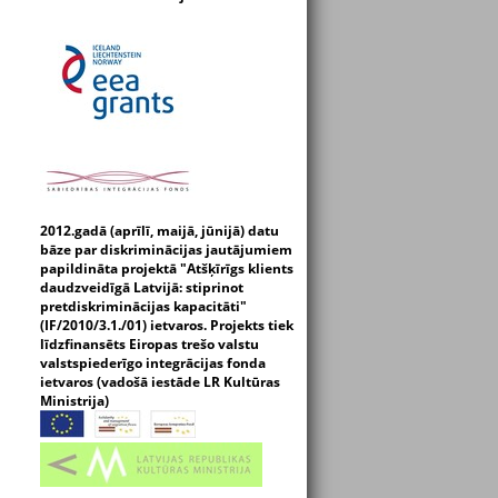
2012.gadā (aprīlī, maijā, jūnijā) datu
bāze par diskriminācijas jautājumiem
papildināta projektā "Atšķīrīgs klients
daudzveidīgā Latvijā: stiprinot
pretdiskriminācijas kapacitāti"
(IF/2010/3.1./01) ietvaros. Projekts tiek
līdzfinansēts Eiropas trešo valstu
valstspiederīgo integrācijas fonda
ietvaros (vadošā iestāde LR Kultūras
Ministrija)