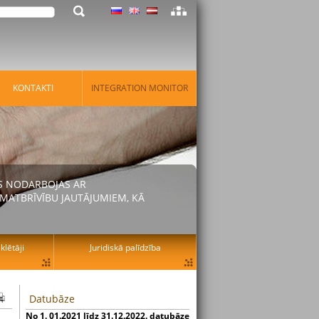
KONTAKTI
INTEGRATION MONITOR
AS NODARBOJAS AR
MATBRĪVĪBU JAUTĀJUMIEM, KĀ
lētāji
Juridiskā palīdzība
Datubāze
No 1. 01.2021 līdz 31.12.2022. datubāze