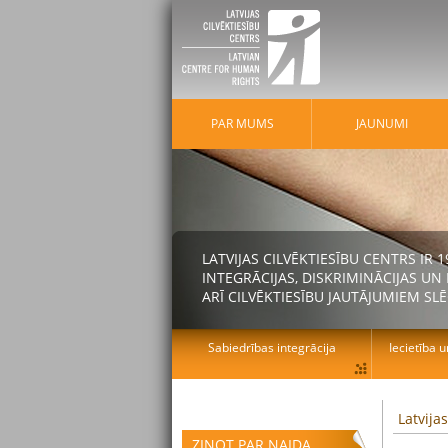
PAR MUMS
JAUNUMI
LATVIJAS CILVĒKTIESĪBU CENTRS IR
INTEGRĀCIJAS, DISKRIMINĀCIJAS U
ARĪ CILVĒKTIESĪBU JAUTĀJUMIEM SLĒ
Sabiedrības integrācija
Iecietība u
Latvija
ZIŅOT PAR NAIDA