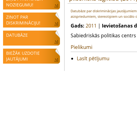
NOZIEGUMU!
Datubāze par diskriminācijas jautājumie
ZIŅOT PAR
aizspriedumiem, stereotipiem un sociālo d
DISKRIMINĀCIJU!
Gads:
2011
|
Ievietošanas 
DATUBĀZE
Sabiedriskās politikas cent
Pielikumi
BIEŽĀK UZDOTIE
Lasīt pētījumu
JAUTĀJUMI