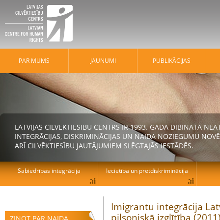
PAR MUMS
JAUNUMI
PUBLIKĀCIJAS
LATVIJAS CILVĒKTIESĪBU CENTRS IR 1993. GADĀ DIBINĀTA N
INTEGRĀCIJAS, DISKRIMINĀCIJAS UN NAIDA NOZIEGUMU NOVĒ
ARĪ CILVĒKTIESĪBU JAUTĀJUMIEM SLĒGTAJĀS IESTĀDĒS.
Sabiedrības integrācija
Iecietība un pretdiskriminācija
Imigrantu integrācija Lat
pilsoniskā izglītība (2011
ZIŅOT PAR NAIDA