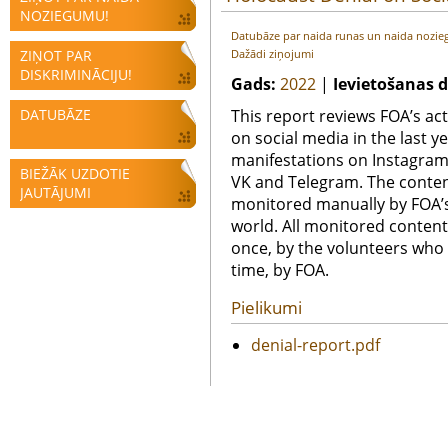
NOZIEGUMU!
Datubāze par naida runas un naida nozi
ZIŅOT PAR
Dažādi ziņojumi
DISKRIMINĀCIJU!
Gads:
2022
|
Ievietošanas 
DATUBĀZE
This report reviews FOA’s act
on social media in the last 
manifestations on Instagram,
BIEŽĀK UZDOTIE
VK and Telegram. The conten
JAUTĀJUMI
monitored manually by FOA’s
world. All monitored content
once, by the volunteers who 
time, by FOA.
Pielikumi
denial-report.pdf