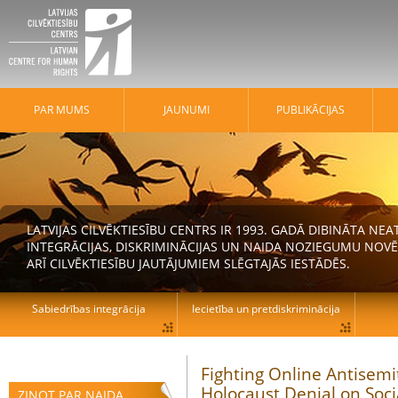
PAR MUMS
JAUNUMI
PUBLIKĀCIJAS
LATVIJAS CILVĒKTIESĪBU CENTRS IR 1993. GADĀ DIBINĀTA N
INTEGRĀCIJAS, DISKRIMINĀCIJAS UN NAIDA NOZIEGUMU NOVĒ
ARĪ CILVĒKTIESĪBU JAUTĀJUMIEM SLĒGTAJĀS IESTĀDĒS.
Sabiedrības integrācija
Iecietība un pretdiskriminācija
Fighting Online Antisemi
Holocaust Denial on Soci
ZIŅOT PAR NAIDA