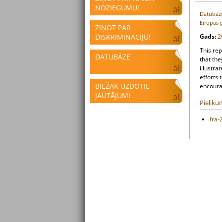
NOZIEGUMU!
Datubāz
Eiropas 
ZIŅOT PAR
DISKRIMINĀCIJU!
Gads:
2
This rep
DATUBĀZE
that the
illustra
efforts 
BIEŽĀK UZDOTIE
encourag
JAUTĀJUMI
Pieliku
fra-