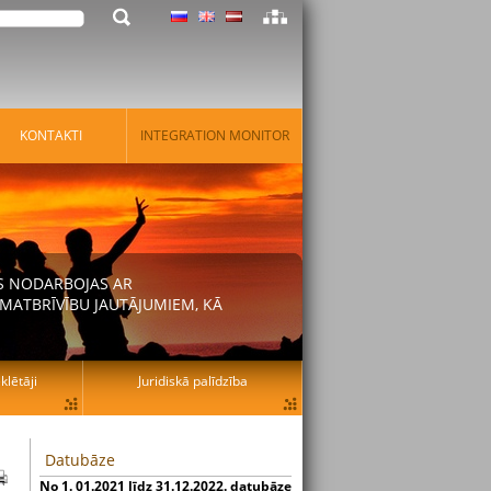
KONTAKTI
INTEGRATION MONITOR
AS NODARBOJAS AR
MATBRĪVĪBU JAUTĀJUMIEM, KĀ
lētāji
Juridiskā palīdzība
Datubāze
No 1. 01.2021 līdz 31.12.2022. datubāze