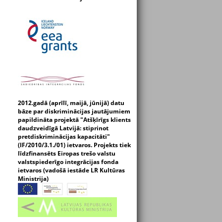
2012.gadā (aprīlī, maijā, jūnijā) datu
bāze par diskriminācijas jautājumiem
papildināta projektā "Atšķīrīgs klients
daudzveidīgā Latvijā: stiprinot
pretdiskriminācijas kapacitāti"
(IF/2010/3.1./01) ietvaros. Projekts tiek
līdzfinansēts Eiropas trešo valstu
valstspiederīgo integrācijas fonda
ietvaros (vadošā iestāde LR Kultūras
Ministrija)