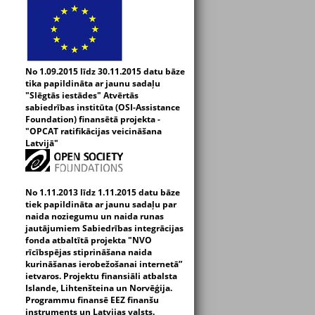
No 1.09.2015 līdz 30.11.2015 datu bāze
tika papildināta ar jaunu sadaļu
"Slēgtās iestādes" Atvērtās
sabiedrības institūta (OSI-Assistance
Foundation) finansētā projekta -
"OPCAT ratifikācijas veicināšana
Latvijā"
No 1.11.2013 līdz 1.11.2015 datu bāze
tiek papildināta ar jaunu sadaļu par
naida noziegumu un naida runas
jautājumiem Sabiedrības integrācijas
fonda atbaltītā projekta "NVO
rīcībspējas stiprināšana naida
kurināšanas ierobežošanai internetā”
ietvaros. Projektu finansiāli atbalsta
Islande, Lihtenšteina un Norvēģija.
Programmu finansē EEZ finanšu
instruments un Latvijas valsts.