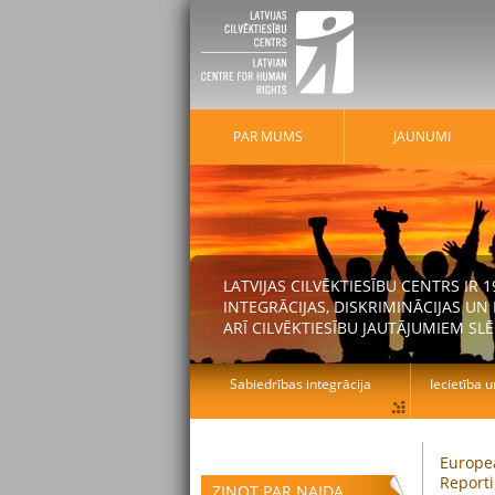
PAR MUMS
JAUNUMI
LATVIJAS CILVĒKTIESĪBU CENTRS IR
INTEGRĀCIJAS, DISKRIMINĀCIJAS U
ARĪ CILVĒKTIESĪBU JAUTĀJUMIEM SLĒ
Sabiedrības integrācija
Iecietība u
Europe
Reporti
ZIŅOT PAR NAIDA