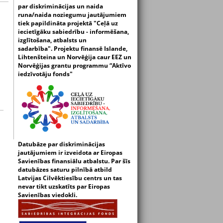
par diskriminācijas un naida
runa/naida noziegumu jautājumiem
tiek papildināta projektā "Ceļā uz
iecietīgāku sabiedrību - informēšana,
izglītošana, atbalsts un
sadarbība".
Projektu finansē Islande,
Lihtenšteina un Norvēģija caur EEZ un
Norvēģijas grantu programmu “Aktīvo
iedzīvotāju fonds"
Datubāze par diskriminācijas
jautājumiem ir izveidota ar Eiropas
Savienības finansiālu atbalstu. Par šīs
datubāzes saturu pilnībā atbild
Latvijas Cilvēktiesību centrs un tas
nevar tikt uzskatīts par Eiropas
Savienības viedokli.