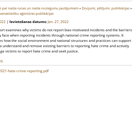
e par naida runas un naida noziegumu jautājumiem
»
Ziņojumi, pētījumi, publikācijas
»
pamattiesību aģentūras publikācijas
022
|
Ievietošanas datums:
Jan. 27, 2022
ort examines why victims do not report bias-motivated incidents and the barriers
y face when reporting incidents through national crime reporting systems. It
tes how the social environment and national structures and practices can support
to understand and remove existing barriers to reporting hate crime and actively
e victims to report hate crime and seek justice.
mi
2021-hate-crime-reporting.pdf