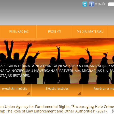
MEKLĒT
PUBLIKĀCIJAS
PROJEKTI
MEDIJU MATERIĀLI
 1993. GADĀ DIBINĀTA NEATKARĪGA NEVALSTISKA ORGANIZĀCIJA, K
N NAIDA NOZIEGUMU NOVĒRŠANAS, PATVĒRUMA, MIGRĀCIJAS UN PA
GTAJĀS IESTĀDĒS.
n pretdiskriminācija
Slēgtās iestādes
Patvēruma mek
an Union Agency for Fundamental Rights, “Encouraging Hate Crime
ng: The Role of Law Enforcement and Other Authorities” (2021)