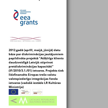
2012.gadā (aprīlī, maijā, jūnijā) datu
bāze par diskriminācijas jautājumiem
papildināta projektā "Atšķīrīgs klients
daudzveidīgā Latvijā: stiprinot
pretdiskriminācijas kapacitāti"
(IF/2010/3.1./01) ietvaros. Projekts tiek
līdzfinansēts Eiropas trešo valstu
valstspiederīgo integrācijas fonda
ietvaros (vadošā iestāde LR Kultūras
Ministrija)