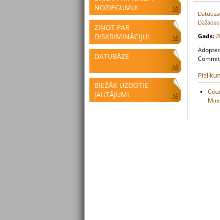
NOZIEGUMU!
Datubāz
Dažādas 
ZIŅOT PAR
DISKRIMINĀCIJU!
Gads:
2
Adopted
DATUBĀZE
Committ
Pieliku
BIEŽĀK UZDOTIE
Coun
JAUTĀJUMI
Mini