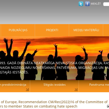
MEKLĒT
PUBLIKĀCIJAS
PROJEKTI
MEDIJU MATERIĀLI
 1993. GADĀ DIBINĀTA NEATKARĪGA NEVALSTISKA ORGANIZĀCIJA, K
N NAIDA NOZIEGUMU NOVĒRŠANAS, PATVĒRUMA, MIGRĀCIJAS UN PA
GTAJĀS IESTĀDĒS.
n pretdiskriminācija
Slēgtās iestādes
Patvēruma mek
l of Europe, Recommendation CM/Rec(2022)16 of the Committee of
ers to member States on combating hate speech