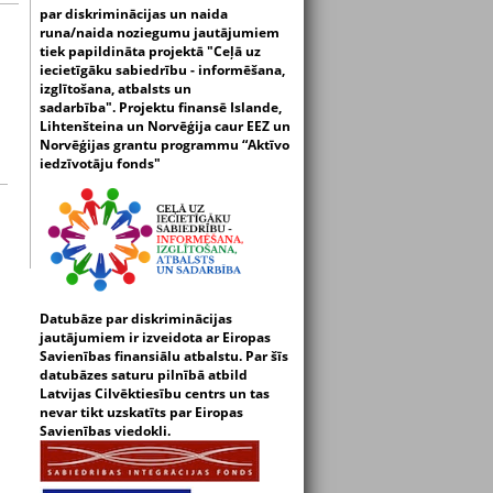
par diskriminācijas un naida
runa/naida noziegumu jautājumiem
tiek papildināta projektā "Ceļā uz
iecietīgāku sabiedrību - informēšana,
izglītošana, atbalsts un
sadarbība".
Projektu finansē Islande,
Lihtenšteina un Norvēģija caur EEZ un
Norvēģijas grantu programmu “Aktīvo
iedzīvotāju fonds"
Datubāze par diskriminācijas
jautājumiem ir izveidota ar Eiropas
Savienības finansiālu atbalstu. Par šīs
datubāzes saturu pilnībā atbild
Latvijas Cilvēktiesību centrs un tas
nevar tikt uzskatīts par Eiropas
Savienības viedokli.