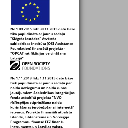
No 1.09.2015 līdz 30.11.2015 datu bāze
tika papildināta ar jaunu sadaļu
"Slēgtās iestādes" Atvērtās
sabiedrības institūta (OSI-Assistance
Foundation) finansētā projekta -
"OPCAT ratifikācijas veicināšana
Latvijā"
No 1.11.2013 līdz 1.11.2015 datu bāze
tiek papildināta ar jaunu sadaļu par
naida noziegumu un naida runas
jautājumiem Sabiedrības integrācijas
fonda atbaltītā projekta "NVO
rīcībspējas stiprināšana naida
kurināšanas ierobežošanai internetā”
ietvaros. Projektu finansiāli atbalsta
Islande, Lihtenšteina un Norvēģija.
Programmu finansē EEZ finanšu
instruments un Latvijas valsts.