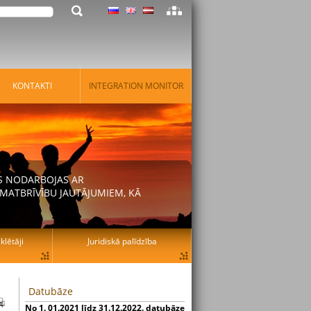
KONTAKTI
INTEGRATION MONITOR
AS NODARBOJAS AR
MATBRĪVĪBU JAUTĀJUMIEM, KĀ
lētāji
Juridiskā palīdzība
Datubāze
No 1. 01.2021 līdz 31.12.2022. datubāze