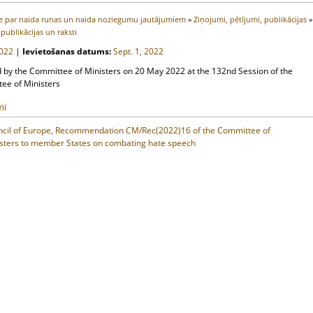
e par naida runas un naida noziegumu jautājumiem
»
Ziņojumi, pētījumi, publikācijas
»
publikācijas un raksti
022
|
Ievietošanas datums:
Sept. 1, 2022
 by the Committee of Ministers on 20 May 2022 at the 132nd Session of the
ee of Ministers
mi
cil of Europe, Recommendation CM/Rec(2022)16 of the Committee of
sters to member States on combating hate speech