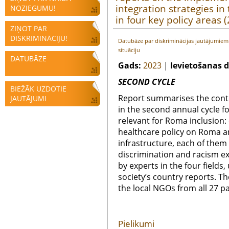
integration strategies in
NOZIEGUMU!
in four key policy areas 
ZIŅOT PAR
DISKRIMINĀCIJU!
Datubāze par diskriminācijas jautājumie
situāciju
DATUBĀZE
Gads:
2023
|
Ievietošanas 
SECOND CYCLE
BIEŽĀK UZDOTIE
Report summarises the cont
JAUTĀJUMI
in the second annual cycle fo
relevant for Roma inclusion
healthcare policy on Roma a
infrastructure, each of them
discrimination and racism e
by experts in the four fields,
society’s country reports. Th
the local NGOs from all 27 p
Pielikumi