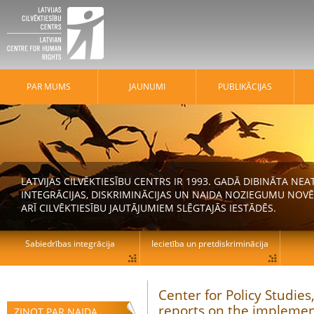
PAR MUMS
JAUNUMI
PUBLIKĀCIJAS
LATVIJAS CILVĒKTIESĪBU CENTRS IR 1993. GADĀ DIBINĀTA N
INTEGRĀCIJAS, DISKRIMINĀCIJAS UN NAIDA NOZIEGUMU NOVĒ
ARĪ CILVĒKTIESĪBU JAUTĀJUMIEM SLĒGTAJĀS IESTĀDĒS.
Sabiedrības integrācija
Iecietība un pretdiskriminācija
Center for Policy Studies,
reports on the implemen
ZIŅOT PAR NAIDA