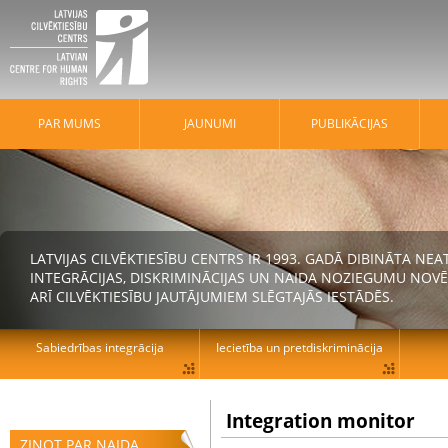
PAR MUMS
JAUNUMI
PUBLIKĀCIJAS
LATVIJAS CILVĒKTIESĪBU CENTRS IR 1993. GADĀ DIBINĀTA N
INTEGRĀCIJAS, DISKRIMINĀCIJAS UN NAIDA NOZIEGUMU NOVĒ
ARĪ CILVĒKTIESĪBU JAUTĀJUMIEM SLĒGTAJĀS IESTĀDĒS.
Sabiedrības integrācija
Iecietība un pretdiskriminācija
Integration monitor
ZIŅOT PAR NAIDA