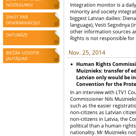
Integration monitor is a dail
NOZIEGUMU!
minority and society integra
ZIŅOT PAR
biggest Latvian dailies: Diena
DISKRIMINĀCIJU!
language), Vesti Segodnya (in
other information sources a
DATUBĀZE
Rights is not responsible fo
Nov. 25, 2014
BIEŽĀK UZDOTIE
JAUTĀJUMI
Human Rights Commission
Muiznieks: transfer of e
Latvian only would be i
Convention for the Prote
In an interview with LTV1 C
Commissioner Nils Muiznieks
such as the easier registrat
non-citizens as Latvian citiz
non-citizens in Latvia, the Co
political than a human rights
nationality. Mr Muiznieks n