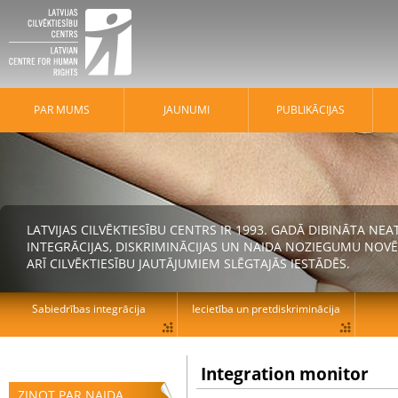
PAR MUMS
JAUNUMI
PUBLIKĀCIJAS
LATVIJAS CILVĒKTIESĪBU CENTRS IR 1993. GADĀ DIBINĀTA N
INTEGRĀCIJAS, DISKRIMINĀCIJAS UN NAIDA NOZIEGUMU NOVĒ
ARĪ CILVĒKTIESĪBU JAUTĀJUMIEM SLĒGTAJĀS IESTĀDĒS.
Sabiedrības integrācija
Iecietība un pretdiskriminācija
Integration monitor
ZIŅOT PAR NAIDA