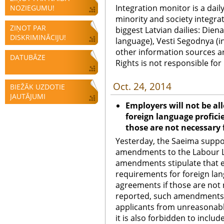
Integration monitor is a dail
NOZIEGUMU!
minority and society integra
ZIŅOT PAR
biggest Latvian dailies: Diena
DISKRIMINĀCIJU!
language), Vesti Segodnya (in
other information sources a
DATUBĀZE
Rights is not responsible fo
Oct. 24, 2014
BIEŽĀK UZDOTIE
JAUTĀJUMI
Employers will not be al
foreign language profici
those are not necessary 
Yesterday, the Saeima suppor
amendments to the Labour L
amendments stipulate that e
requirements for foreign lan
agreements if those are not 
reported, such amendments e
applicants from unreasonabl
it is also forbidden to inclu