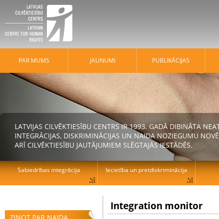
PAR MUMS
JAUNUMI
PUBLIKĀCIJAS
LATVIJAS CILVĒKTIESĪBU CENTRS IR 1993. GADĀ DIBINĀTA N
INTEGRĀCIJAS, DISKRIMINĀCIJAS UN NAIDA NOZIEGUMU NOVĒ
ARĪ CILVĒKTIESĪBU JAUTĀJUMIEM SLĒGTAJĀS IESTĀDĒS.
Sabiedrības integrācija
Iecietība un pretdiskriminācija
Integration monitor
ZIŅOT PAR NAIDA