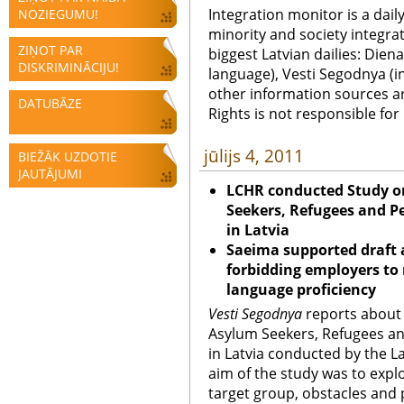
Integration monitor is a dail
NOZIEGUMU!
minority and society integra
ZIŅOT PAR
biggest Latvian dailies: Diena
DISKRIMINĀCIJU!
language), Vesti Segodnya (in
other information sources a
DATUBĀZE
Rights is not responsible fo
jūlijs 4, 2011
BIEŽĀK UZDOTIE
JAUTĀJUMI
LCHR conducted Study on
Seekers, Refugees and P
in Latvia
Saeima supported draft
forbidding employers to
language proficiency
Vesti Segodnya
reports about 
Asylum Seekers, Refugees an
in Latvia conducted by the L
aim of the study was to expl
target group, obstacles and 