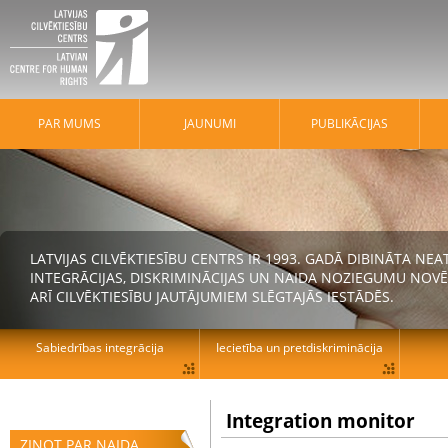
PAR MUMS
JAUNUMI
PUBLIKĀCIJAS
LATVIJAS CILVĒKTIESĪBU CENTRS IR 1993. GADĀ DIBINĀTA N
INTEGRĀCIJAS, DISKRIMINĀCIJAS UN NAIDA NOZIEGUMU NOVĒ
ARĪ CILVĒKTIESĪBU JAUTĀJUMIEM SLĒGTAJĀS IESTĀDĒS.
Sabiedrības integrācija
Iecietība un pretdiskriminācija
Integration monitor
ZIŅOT PAR NAIDA