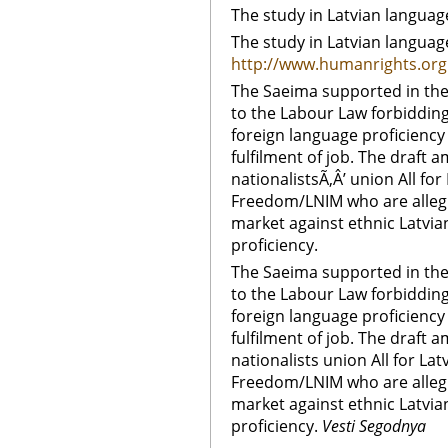
The study in Latvian language
The study in Latvian language
http://www.humanrights.org.
The Saeima supported in the
to the Labour Law forbiddin
foreign language proficiency i
fulfilment of job. The draf
nationalistsÃ‚Â’ union All for
Freedom/LNIM who are allegi
market against ethnic Latvi
proficiency.
The Saeima supported in the
to the Labour Law forbiddin
foreign language proficiency i
fulfilment of job. The draf
nationalists union All for La
Freedom/LNIM who are allegi
market against ethnic Latvi
proficiency.
Vesti Segodnya