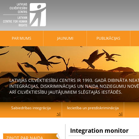
PAR MUMS
JAUNUMI
PUBLIKĀCIJAS
LATVIJAS CILVĒKTIESĪBU CENTRS IR 1993. GADĀ DIBINĀTA N
INTEGRĀCIJAS, DISKRIMINĀCIJAS UN NAIDA NOZIEGUMU NOVĒ
ARĪ CILVĒKTIESĪBU JAUTĀJUMIEM SLĒGTAJĀS IESTĀDĒS.
Sabiedrības integrācija
Iecietība un pretdiskriminācija
Integration monitor
ZIŅOT PAR NAIDA