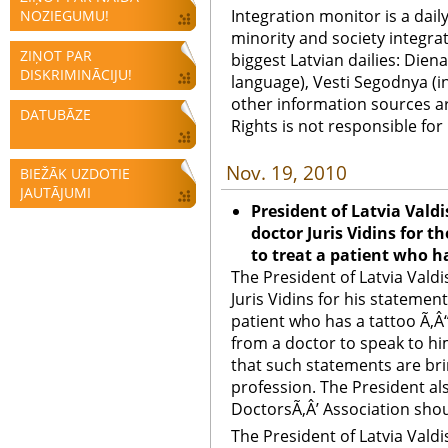
Integration monitor is a dail
NOZIEGUMU!
minority and society integra
ZIŅOT PAR
biggest Latvian dailies: Diena
DISKRIMINĀCIJU!
language), Vesti Segodnya (in
other information sources a
DATUBĀZE
Rights is not responsible fo
Nov. 19, 2010
BIEŽĀK UZDOTIE
JAUTĀJUMI
President of Latvia Valdis
doctor Juris Vidins for 
to treat a patient who h
The President of Latvia Valdis
Juris Vidins for his statemen
patient who has a tattoo Ã
from a doctor to speak to hi
that such statements are br
profession. The President al
DoctorsÃ‚Â’ Association shou
The President of Latvia Valdis