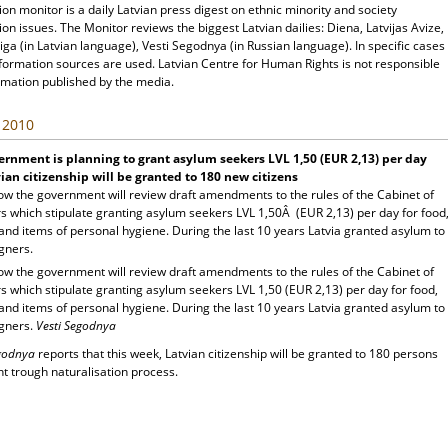
ion monitor is a daily Latvian press digest on ethnic minority and society
ion issues. The Monitor reviews the biggest Latvian dailies: Diena, Latvijas Avize,
ga (in Latvian language), Vesti Segodnya (in Russian language). In specific cases
nformation sources are used. Latvian Centre for Human Rights is not responsible
rmation published by the media.
, 2010
rnment is planning to grant asylum seekers LVL 1,50 (EUR 2,13) per day
ian citizenship will be granted to 180 new citizens
w the government will review draft amendments to the rules of the Cabinet of
s which stipulate granting asylum seekers LVL 1,50Â (EUR 2,13) per day for food
and items of personal hygiene. During the last 10 years Latvia granted asylum to
gners.
w the government will review draft amendments to the rules of the Cabinet of
s which stipulate granting asylum seekers LVL 1,50 (EUR 2,13) per day for food,
and items of personal hygiene. During the last 10 years Latvia granted asylum to
igners.
Vesti Segodnya
egodnya
reports that this week, Latvian citizenship will be granted to 180 persons
t trough naturalisation process.