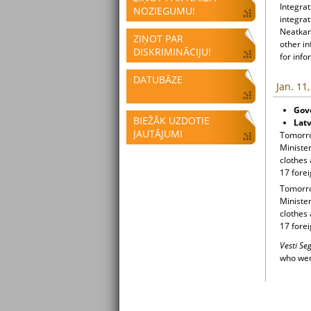
Integrat
NOZIEGUMU!
integrat
Neatkari
ZIŅOT PAR
other i
DISKRIMINĀCIJU!
for info
DATUBĀZE
Jan. 11
Gove
BIEŽĀK UZDOTIE
Latv
JAUTĀJUMI
Tomorro
Minister
clothes 
17 forei
Tomorro
Minister
clothes 
17 fore
Vesti S
who wen