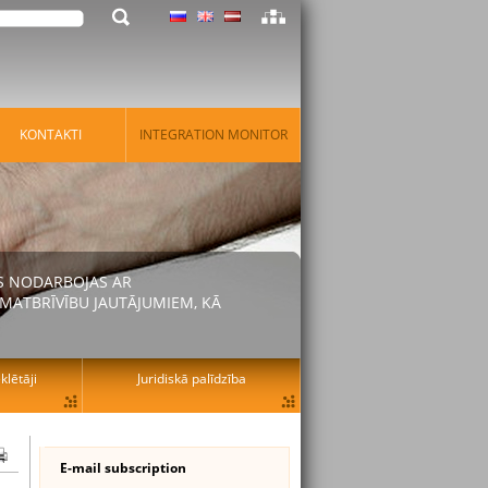
KONTAKTI
INTEGRATION MONITOR
AS NODARBOJAS AR
MATBRĪVĪBU JAUTĀJUMIEM, KĀ
lētāji
Juridiskā palīdzība
E-mail subscription