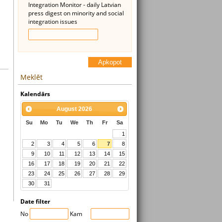
Integration Monitor - daily Latvian
press digest on minority and social
integration issues
Apkopot
Meklēt
Kalendārs
,
August
2026
Su
Mo
Tu
We
Th
Fr
Sa
1
2
3
4
5
6
7
8
9
10
11
12
13
14
15
16
17
18
19
20
21
22
23
24
25
26
27
28
29
30
31
Date filter
No
Kam