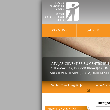
PAR MUMS
JAUNUMI
LATVIJAS CILVĒKTIESĪBU CENTRS IR
INTEGRĀCIJAS, DISKRIMINĀCIJAS U
ARĪ CILVĒKTIESĪBU JAUTĀJUMIEM SLĒ
Sabiedrības integrācija
Iecietība u
Integr
ZIŅOT PAR NAIDA