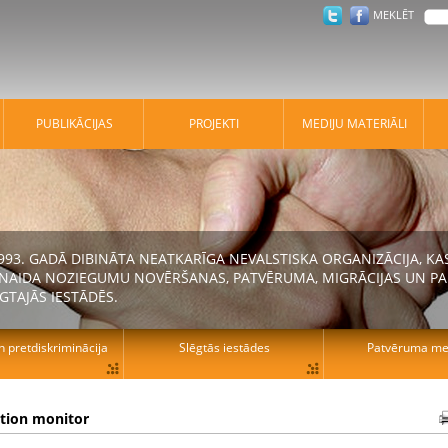
MEKLĒT
PUBLIKĀCIJAS
PROJEKTI
MEDIJU MATERIĀLI
 1993. GADĀ DIBINĀTA NEATKARĪGA NEVALSTISKA ORGANIZĀCIJA, K
N NAIDA NOZIEGUMU NOVĒRŠANAS, PATVĒRUMA, MIGRĀCIJAS UN PA
GTAJĀS IESTĀDĒS.
n pretdiskriminācija
Slēgtās iestādes
Patvēruma mek
ation monitor