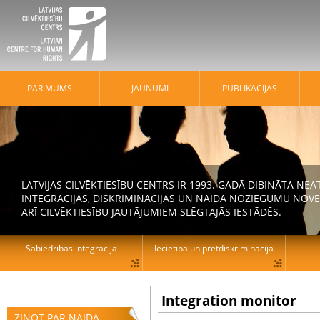
PAR MUMS
JAUNUMI
PUBLIKĀCIJAS
LATVIJAS CILVĒKTIESĪBU CENTRS IR 1993. GADĀ DIBINĀTA N
INTEGRĀCIJAS, DISKRIMINĀCIJAS UN NAIDA NOZIEGUMU NOVĒ
ARĪ CILVĒKTIESĪBU JAUTĀJUMIEM SLĒGTAJĀS IESTĀDĒS.
Sabiedrības integrācija
Iecietība un pretdiskriminācija
Integration monitor
ZIŅOT PAR NAIDA