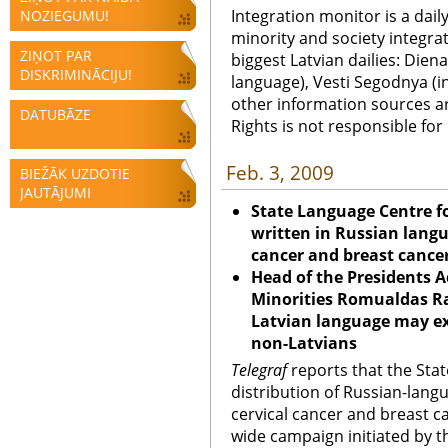
Integration monitor is a dail
NOZIEGUMU!
minority and society integra
ZIŅOT PAR
biggest Latvian dailies: Diena
DISKRIMINĀCIJU!
language), Vesti Segodnya (in
other information sources a
DATUBĀZE
Rights is not responsible fo
Feb. 3, 2009
BIEŽĀK UZDOTIE
JAUTĀJUMI
State Language Centre fo
written in Russian langua
cancer and breast cance
Head of the Presidents A
Minorities Romualdas R
Latvian language may ex
non-Latvians
Telegraf
reports that the Sta
distribution of Russian-langu
cervical cancer and breast c
wide campaign initiated by 