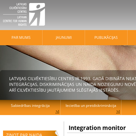
PAR MUMS
JAUNUMI
PUBLIKĀCIJAS
LATVIJAS CILVĒKTIESĪBU CENTRS IR 1993. GADĀ DIBINĀTA N
INTEGRĀCIJAS, DISKRIMINĀCIJAS UN NAIDA NOZIEGUMU NOVĒ
ARĪ CILVĒKTIESĪBU JAUTĀJUMIEM SLĒGTAJĀS IESTĀDĒS.
Sabiedrības integrācija
Iecietība un pretdiskriminācija
Integration monitor
ZIŅOT PAR NAIDA