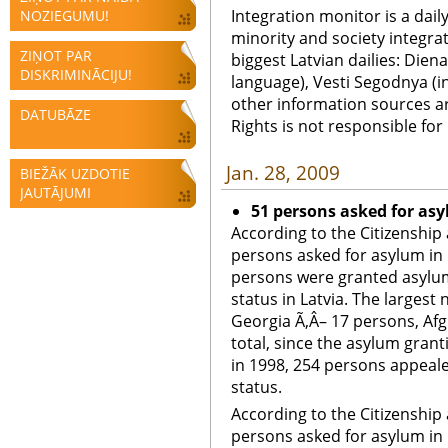
Integration monitor is a dail
NOZIEGUMU!
minority and society integra
ZIŅOT PAR
biggest Latvian dailies: Diena
DISKRIMINĀCIJU!
language), Vesti Segodnya (in
other information sources a
DATUBĀZE
Rights is not responsible fo
Jan. 28, 2009
BIEŽĀK UZDOTIE
JAUTĀJUMI
51 persons asked for asy
According to the Citizenship 
persons asked for asylum in 
persons were granted asylum
status in Latvia. The larges
Georgia Ã‚Â– 17 persons, Afg
total, since the asylum gran
in 1998, 254 persons appeale
status.
According to the Citizenship 
persons asked for asylum in 