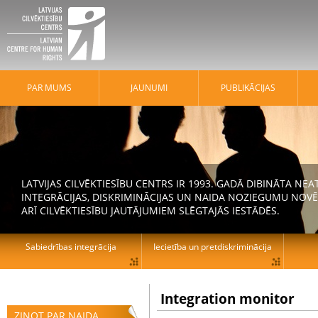
PAR MUMS
JAUNUMI
PUBLIKĀCIJAS
LATVIJAS CILVĒKTIESĪBU CENTRS IR 1993. GADĀ DIBINĀTA N
INTEGRĀCIJAS, DISKRIMINĀCIJAS UN NAIDA NOZIEGUMU NOVĒ
ARĪ CILVĒKTIESĪBU JAUTĀJUMIEM SLĒGTAJĀS IESTĀDĒS.
Sabiedrības integrācija
Iecietība un pretdiskriminācija
Integration monitor
ZIŅOT PAR NAIDA