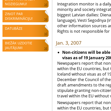
Integration monitor is a dail
NOZIEGUMU!
minority and society integra
ZIŅOT PAR
biggest Latvian dailies: Diena
DISKRIMINĀCIJU!
language), Vesti Segodnya (in
other information sources a
DATUBĀZE
Rights is not responsible fo
Jan. 3, 2007
BIEŽĀK UZDOTIE
JAUTĀJUMI
Non-citizens will be able
visas as of 19 January 20
Newspapers report that non-ci
within the EU countries, but
Iceland without visas as of 1
December the Council of th
draft amendments to the regu
stipulate granting non-citize
travel within the EU without 
Newspapers report that non-ci
within the EU countries, but