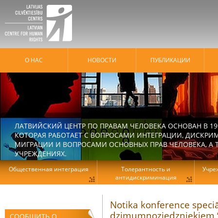
О НАС
HОВОСТИ
ПУБЛИКАЦИИ
ЛАТВИЙСКИЙ ЦЕНТР ПО ПРАВАМ ЧЕЛОВЕКА ОСНОВАН В 19
КОТОРАЯ РАБОТАЕТ С ВОПРОСАМИ ИНТЕГРАЦИИ, ДИСКРИ
МИГРАЦИИ И ВОПРОСАМИ ОСНОВНЫХ ПРАВ ЧЕЛОВЕКА, А Т
УЧРЕЖДЕНИЯХ.
Общественная интеграция
Толерантность и
Учре
антидискриминация
Notika konference speciā
dzimumnoziedzniekiem “
СООБЩИТЬ О