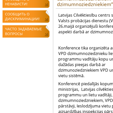
dzimumnoziedzniekiem”
НЕНАВИСТИ!
СООБЩИТЬ О
Latvijas Cilvēktiesību centrs
ДИСКРИМИНАЦИИ!
Valsts probācijas dienestu (
26.maijā organizējuši konfer
ЧАСТО ЗАДАВАЕМЫЕ
aspekti darbā ar dzimumnoz
ВОПРОСЫ
Konference tika organizēta ar
VPD dzimumnoziedznieku lie
programmu vadītāju kopu un
dažādas pieejas darbā ar
dzimunoziedzniekiem VPD un
vietu sistēmā.
Konferencē piedalījās kopumā 
ministrijas, Latvijas cilvēkti
programmu un lietu vadītāji,
dzimumnoziedzniekiem, VPD c
pārstāvji, Ieslodzījuma vietu
aizsardzības inspekcijas pārst