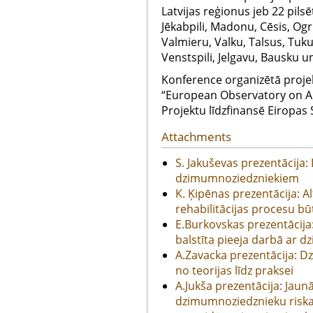
Latvijas reģionus jeb 22 pilsē
Jēkabpili, Madonu, Cēsis, Ogri
Valmieru, Valku, Talsus, Tuku
Venstspili, Jelgavu, Bausku u
Konference organizētā proj
“European Observatory on Al
Projektu līdzfinansē Eiropas
Attachments
S. Jakuševas prezentācija:
dzimumnoziedzniekiem
K. Ķipēnas prezentācija: A
rehabilitācijas procesu bū
E.Burkovskas prezentācija
balstīta pieeja darbā ar
A.Zavacka prezentācija: D
no teorijas līdz praksei
A.Jukša prezentācija: Jau
dzimumnoziedznieku riska