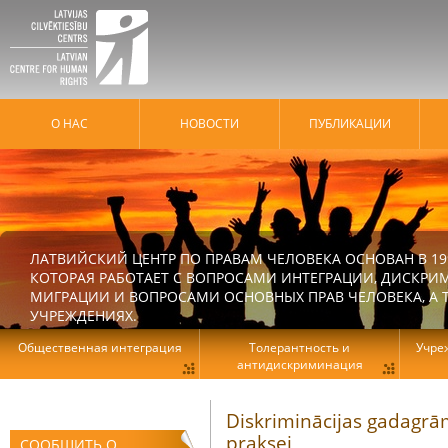
О НАС
HОВОСТИ
ПУБЛИКАЦИИ
ЛАТВИЙСКИЙ ЦЕНТР ПО ПРАВАМ ЧЕЛОВЕКА ОСНОВАН В 19
КОТОРАЯ РАБОТАЕТ С ВОПРОСАМИ ИНТЕГРАЦИИ, ДИСКРИ
МИГРАЦИИ И ВОПРОСАМИ ОСНОВНЫХ ПРАВ ЧЕЛОВЕКА, А Т
УЧРЕЖДЕНИЯХ.
Общественная интеграция
Толерантность и
Учре
антидискриминация
Diskriminācijas gadagrā
praksei
СООБЩИТЬ О