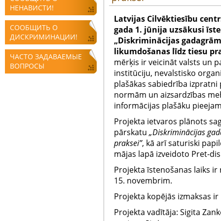
НЕНАВИСТИ!
Latvijas Cilvēktiesību cent
СООБЩИТЬ О
gada 1. jūnija uzsākusi īst
ДИСКРИМИНАЦИИ!
„Diskriminācijas gadagrām
likumdošanas līdz tiesu pra
ЧАСТО ЗАДАВАЕМЫЕ
mērķis ir veicināt valsts un 
ВОПРОСЫ
institūciju, nevalstisko organ
plašākas sabiedrība izpratni 
normām un aizsardzības mehā
informācijas plašāku pieej
Projekta ietvaros plānots sag
pārskatu
„Diskriminācijas gad
praksei”
, kā arī saturiski papi
mājas lapā izveidoto Pret-dis
Projekta īstenošanas laiks ir 
15. n
ovembrim.
Projekta kopējās izmaksas ir
Projekta vadītāja: Sigita Zank