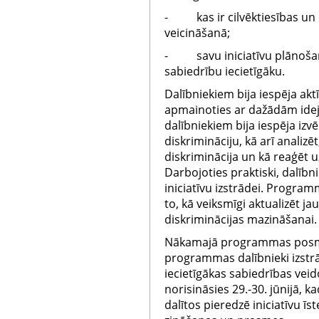
- kas ir cilvēktiesības un 
veicināšanā;
- savu iniciatīvu plānošana
sabiedrību iecietīgāku.
Dalībniekiem bija iespēja akt
apmainoties ar dažādām ide
dalībniekiem bija iespēja izv
diskrimināciju, kā arī analizēt,
diskriminācija un kā reaģēt 
Darbojoties praktiski, dalībn
iniciatīvu izstrādei. Progra
to, kā veiksmīgi aktualizēt j
diskriminācijas mazināšanai.
Nākamajā programmas posmā 
programmas dalībnieki izstrā
iecietīgākas sabiedrības ve
norisināsies 29.-30. jūnijā, ka
dalītos pieredzē iniciatīvu ī