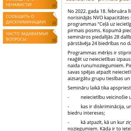
НЕНАВИСТИ!
No 2022. gada 18. februāra lī
СООБЩИТЬ О
norisinājās NVO kapacitātes 
ДИСКРИМИНАЦИИ!
programmas “Ceļā uz iecietī
pirmais posms. Kopumā pieco
ЧАСТО ЗАДАВАЕМЫЕ
semināros piedalījās 28 dalīb
ВОПРОСЫ
pārstāvēja 24 biedrības no d
Programmas mērķis ir stiprin
reaģēt uz neiecietības izpaus
naida runu/noziegumiem. Pir
savas spējas atpazīt neieciet
aizsargātu grupu tiesības un
Semināru laikā tika apspriest
- neiecietību veicinošie un
- kas ir diskriminācija, un 
biedru intereses;
- kā atpazīt, kā un kur ziņ
noziegumiem. Kāda ir to iete