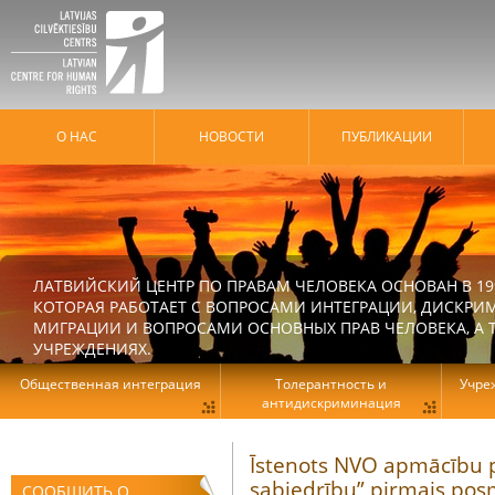
О НАС
HОВОСТИ
ПУБЛИКАЦИИ
ЛАТВИЙСКИЙ ЦЕНТР ПО ПРАВАМ ЧЕЛОВЕКА ОСНОВАН В 19
КОТОРАЯ РАБОТАЕТ С ВОПРОСАМИ ИНТЕГРАЦИИ, ДИСКРИ
МИГРАЦИИ И ВОПРОСАМИ ОСНОВНЫХ ПРАВ ЧЕЛОВЕКА, А Т
УЧРЕЖДЕНИЯХ.
Общественная интеграция
Толерантность и
Учре
антидискриминация
Īstenots NVO apmācību p
sabiedrību” pirmais pos
СООБЩИТЬ О