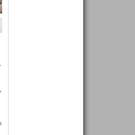
,
k
ES