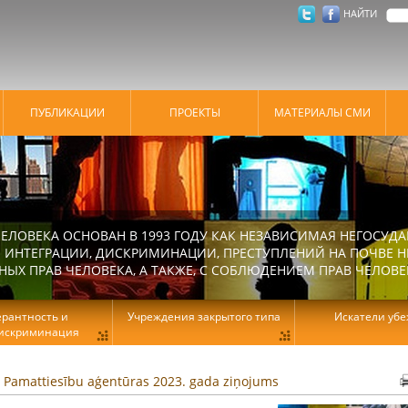
НАЙТИ
ПУБЛИКАЦИИ
ПРОЕКТЫ
МАТЕРИАЛЫ СМИ
ЕЛОВЕКА ОСНОВАН В 1993 ГОДУ КАК НЕЗАВИСИМАЯ НЕГОСУДА
 ИНТЕГРАЦИИ, ДИСКРИМИНАЦИИ, ПРЕСТУПЛЕНИЙ НА ПОЧВЕ Н
Х ПРАВ ЧЕЛОВЕКА, А ТАКЖЕ, С СОБЛЮДЕНИЕМ ПРАВ ЧЕЛОВЕ
ерантность и
Учреждения закрытого типа
Искатели уб
искриминация
 Pamattiesību aģentūras 2023. gada ziņojums