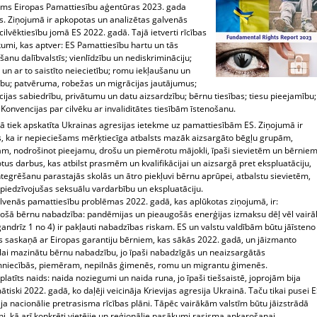
jams Eiropas Pamattiesību aģentūras 2023. gada
s. Ziņojumā ir apkopotas un analizētas galvenās
cilvēktiesību jomā ES 2022. gadā. Tajā ietverti rīcības
kumi, kas aptver: ES Pamattiesību hartu un tās
anu dalībvalstīs; vienlīdzību un nediskrimināciju;
un ar to saistīto neiecietību; romu iekļaušanu un
zību; patvēruma, robežas un migrācijas jautājumus;
ijas sabiedrību, privātumu un datu aizsardzību; bērnu tiesības; tiesu
pieejamību;
onvencijas par cilvēku ar invaliditātes tiesībām īstenošanu.
ā tiek apskatīta Ukrainas agresijas ietekme uz pamattiesībām ES. Ziņojumā ir
s, ka ir nepieciešams mērķtiecīga atbalsts mazāk aizsargāto bēgļu grupām,
m, nodrošinot pieejamu, drošu un piemērotu mājokli, īpaši sievietēm un bērniem
us darbus, kas atbilst prasmēm un kvalifikācijai un aizsargā pret ekspluatāciju,
tegrēšanu parastajās skolās un ātro piekļuvi bērnu aprūpei, atbalstu sievietēm,
 piedzīvojušas seksuālu vardarbību un ekspluatāciju.
alvenās pamattiesību problēmas 2022. gadā, kas aplūkotas ziņojumā, ir:
gošā bērnu nabadzība: pandēmijas un pieaugošās enerģijas izmaksu dēļ vēl vairā
andrīz 1 no 4) ir pakļauti nabadzības riskam. ES un valstu valdībām būtu jāīsteno
s saskaņā ar Eiropas garantiju bērniem, kas sākās 2022. gadā, un jāizmanto
, lai mazinātu bērnu nabadzību, jo īpaši nabadzīgās un neaizsargātās
niecībās, piemēram, nepilnās ģimenēs, romu un migrantu ģimenēs.
izplatīts naids: naida noziegumi un naida runa, jo īpaši tiešsaistē, joprojām bija
tiski 2022. gadā, ko daļēji veicināja Krievijas agresija Ukrainā. Taču tikai pusei 
ija nacionālie pretrasisma rīcības plāni. Tāpēc vairākām valstīm būtu jāizstrādā
ni, kā arī konkrēti vietējie un reģionālie pasākumi rasisma apkarošanai.