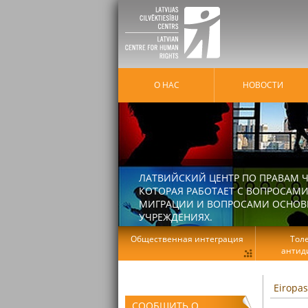
О НАС
HОВОСТИ
ЛАТВИЙСКИЙ ЦЕНТР ПО ПРАВАМ Ч
КОТОРАЯ РАБОТАЕТ С ВОПРОСАМИ
МИГРАЦИИ И ВОПРОСАМИ ОСНОВНЫ
УЧРЕЖДЕНИЯХ.
Общественная интеграция
Тол
антид
Eiropas
СООБЩИТЬ О