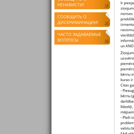
Ir piee
НЕНАВИСТИ!
ziņojum
norises 
СООБЩИТЬ О
priekšli
ДИСКРИМИНАЦИИ!
izmantoš
rasismu 
ЧАСТО ЗАДАВАЕМЫЕ
vienlīd
ВОПРОСЫ
informāc
un ANO K
Ziņojum
uzsvērt
piemēra
piemērot
bērnu in
kuras ir
Citas g
- Pieau
bērnu (g
darbība
līdzekļi
mājsaim
- Plaši 
problemā
valstu b
šādi plā