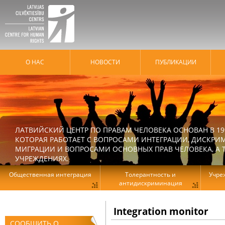
О НАС
HОВОСТИ
ПУБЛИКАЦИИ
ЛАТВИЙСКИЙ ЦЕНТР ПО ПРАВАМ ЧЕЛОВЕКА ОСНОВАН В 19
КОТОРАЯ РАБОТАЕТ С ВОПРОСАМИ ИНТЕГРАЦИИ, ДИСКРИ
МИГРАЦИИ И ВОПРОСАМИ ОСНОВНЫХ ПРАВ ЧЕЛОВЕКА, А Т
УЧРЕЖДЕНИЯХ.
Общественная интеграция
Толерантность и
Учре
антидискриминация
Integration monitor
СООБЩИТЬ О