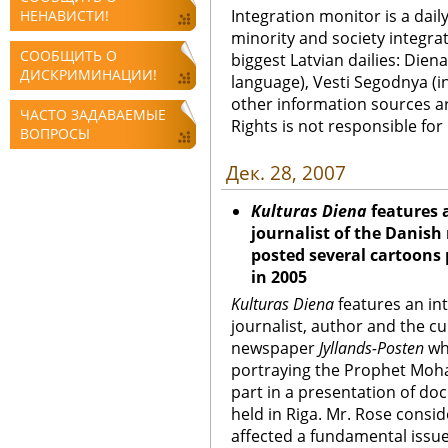
Integration monitor is a dail
НЕНАВИСТИ!
minority and society integra
СООБЩИТЬ О
biggest Latvian dailies: Diena
ДИСКРИМИНАЦИИ!
language), Vesti Segodnya (in
other information sources a
ЧАСТО ЗАДАВАЕМЫЕ
Rights is not responsible fo
ВОПРОСЫ
Дек. 28, 2007
Kulturas Diena
features 
journalist of the Danis
posted several cartoon
in 2005
Kulturas Diena
features an in
journalist, author and the cu
newspaper
Jyllands-Posten
wh
portraying the Prophet Moh
part in a presentation of d
held in Riga. Mr. Rose consid
affected a fundamental issu