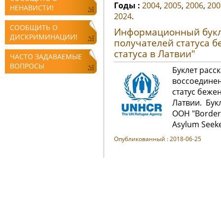
Годы :
2004
,
2005
,
2006
,
200
НЕНАВИСТИ!
2024
.
СООБЩИТЬ О
Информационный букле
ДИСКРИМИНАЦИИ!
получателей статуса б
статуса в Латвии"
ЧАСТО ЗАДАВАЕМЫЕ
ВОПРОСЫ
Буклет расс
воссоединен
статус беже
Латвии. Бук
ООН "Border 
Asylum Seeker
Oпубликованный : 2018-06-25