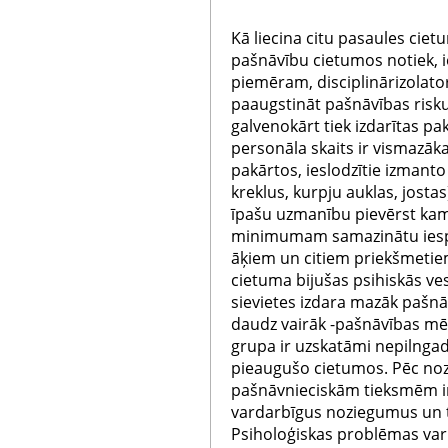
Kā liecina citu pasaules ciet
pašnāvību cietumos notiek, ie
piemēram, disciplinārizolator
paaugstināt pašnāvības risku
galvenokārt tiek izdarītas pa
personāla skaits ir vismazāka
pakārtos, ieslodzītie izmant
kreklus, kurpju auklas, josta
īpašu uzmanību pievērst kam
minimumam samazinātu iespēja
āķiem un citiem priekšmetiem
cietuma bijušas psihiskās ve
sievietes izdara mazāk pašnāvī
daudz vairāk -pašnāvības mē
grupa ir uzskatāmi nepilngadīg
pieaugušo cietumos. Pēc nozi
pašnāvnieciskām tieksmēm ir 
vardarbīgus noziegumus un t
Psiholoģiskas problēmas var r