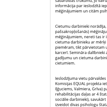
sadarbības trūkumu, jo vair
informācija par ieslodzītā ie
mēģinājumiem un citām psih
Cietumu darbinieki norādīja,
pašsakropļošanās) mēģināju
mēģinājumiem, nereti tas ir
cietuma darbinieku ar mērķi 
piemēram, tikt pārvietotam u
karcerī. Semināra dalībnieki
gadījumu un cietuma darbinie
cietumiem.
Ieslodzījuma vietu pārvaldes 
Komisijas EQUAL projekta iet
Iļģuciems, Valmiera, Grīva) p
rehabilitācijas daļas ar 4 št
sociālie darbinieki), savukār
izveidot divas psihologu štat