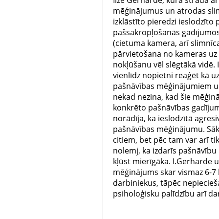
Ilze Gerharde, kura strādā ar
mēģinājumus un atrodas sli
izklāstīto pieredzi ieslodzī
pašsakropļošanās gadījumos. 
(cietuma kamera, arī slimnīca
pārvietošana no kameras uz 
nokļūšanu vēl slēgtākā vidē. I
vienlīdz nopietni reaģēt kā u
pašnāvības mēģinājumiem un 
nekad nezina, kad šie mēģinā
konkrēto pašnāvības gadījum
norādīja, ka ieslodzītā agres
pašnāvības mēģinājumu. Sākot
citiem, bet pēc tam var arī t
nolemj, ka izdarīs pašnāvību
kļūst mierīgāka. I.Gerharde 
mēģinājums skar vismaz 6-7 lī
darbiniekus, tāpēc nepiecie
psiholoģisku palīdzību arī da