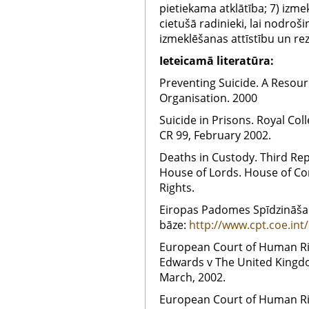
pietiekama atklātība; 7) izme
cietušā radinieki, lai nodroši
izmeklēšanas attīstību un re
Ieteicamā literatūra:
Preventing Suicide. A Resour
Organisation. 2000
Suicide in Prisons. Royal Col
CR 99, February 2002.
Deaths in Custody. Third Rep
House of Lords. House of 
Rights.
Eiropas Padomes Spīdzināša
bāze:
http://www.cpt.coe.in
European Court of Human Rig
Edwards v The United Kingdo
March, 2002.
European Court of Human Rig