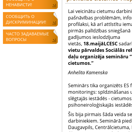
НЕНАВИСТИ!
Lai veicinātu cietumu darbini
СООБЩИТЬ О
pašnāvības problēmām, info
ДИСКРИМИНАЦИИ!
profilaksi, kā arī attīstītu 
pirmās palīdzības sniegšan
ЧАСТО ЗАДАВАЕМЫЕ
gadījumos ieslodzījuma
ВОПРОСЫ
vietās,
18.maijā
LCESC
sadar
vietu pārvaldes Sociālās re
daļu
organizēja semināru “
cietumos.”
Anhelita Kamenska
Seminārs tika organizēts ES f
monitorings: spīdzināšanas 
slēgtajās iestādēs - cietumos,
psihoneiroloģiskajās iestādēs 
Šis bija pirmais šāda veida s
darbiniekiem. Seminārā piedalī
Daugavpils, Centrālcietuma, 