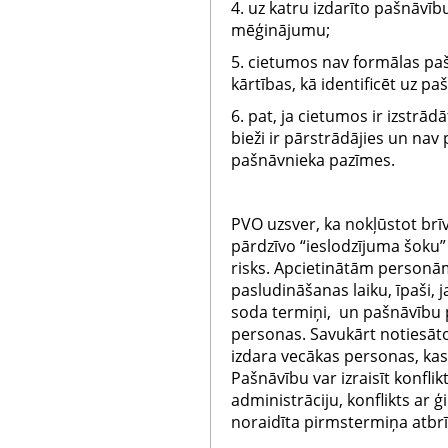
4. uz katru izdarīto pašnāvīb
mēģinājumu;
5. cietumos nav formālas paš
kārtības, kā identificēt uz p
6. pat, ja cietumos ir izstrād
bieži ir pārstrādājies un nav 
pašnāvnieka pazīmes.
PVO uzsver, ka nokļūstot brīv
pārdzīvo “ieslodzījuma šoku” 
risks. Apcietinātām personām 
pasludināšanas laiku, īpaši,
soda termiņi, un pašnāvību 
personas. Savukārt notiesāt
izdara vecākas personas, kas
Pašnāvību var izraisīt konflik
administrāciju, konflikts ar ģ
noraidīta pirmstermiņa atbrīv