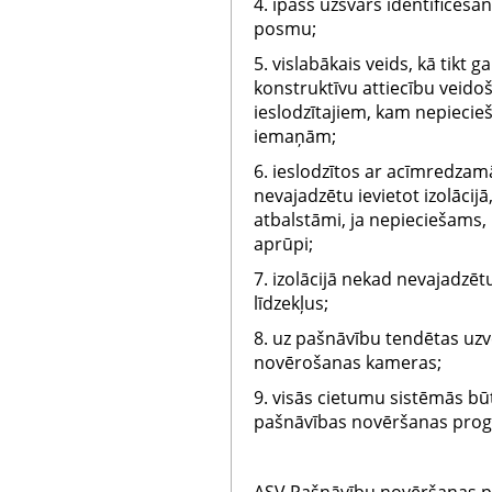
4. īpašs uzsvars identificēša
posmu;
5. vislabākais veids, kā tikt 
konstruktīvu attiecību veido
ieslodzītajiem, kam nepiec
iemaņām;
6. ieslodzītos ar acīmredza
nevajadzētu ievietot izolācij
atbalstāmi, ja nepieciešams,
aprūpi;
7. izolācijā nekad nevajadzēt
līdzekļus;
8. uz pašnāvību tendētas uz
novērošanas kameras;
9. visās cietumu sistēmās b
pašnāvības novēršanas pr