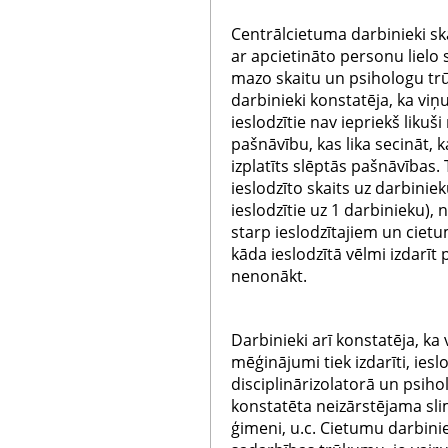
Centrālcietuma darbinieki s
ar apcietināto personu lielo s
mazo skaitu un psihologu tr
darbinieki konstatēja, ka viņ
ieslodzītie nav iepriekš likuš
pašnāvību, kas lika secināt, 
izplatīts slēptās pašnāvības. T
ieslodzīto skaits uz darbini
ieslodzītie uz 1 darbinieku)
starp ieslodzītajiem un ciet
kāda ieslodzītā vēlmi izdarīt
nenonākt.
Darbinieki arī konstatēja, k
mēģinājumi tiek izdarīti, ies
disciplinārizolatorā un psiho
konstatēta neizārstējama sli
ģimeni, u.c. Cietumu darbini