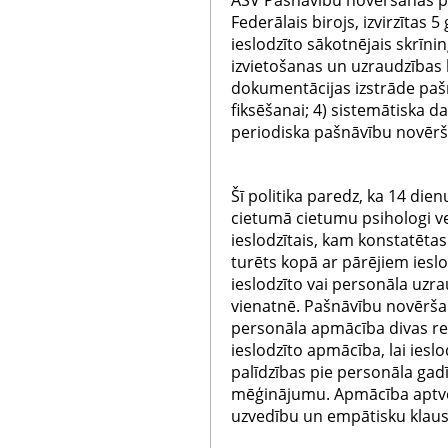
ASV Pašnāvību novēršanas po
Federālais birojs, izvirzītas 
ieslodzīto sākotnējais skrīni
izvietošanas un uzraudzības kr
dokumentācijas izstrāde pa
fiksēšanai; 4) sistemātiska d
periodiska pašnāvību novērša
Šī politika paredz, ka 14 dien
cietumā cietumu psihologi ve
ieslodzītais, kam konstatēta
turēts kopā ar pārējiem iesl
ieslodzīto vai personāla uzr
vienatnē. Pašnāvību novērša
personāla apmācība divas reiz
ieslodzīto apmācība, lai ieslod
palīdzības pie personāla gad
mēģinājumu. Apmācība aptver
uzvedību un empātisku klaus