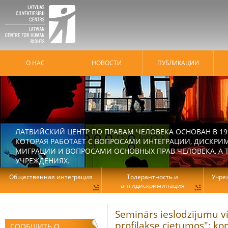
О НАС
HОВОСТИ
ПУБЛИКАЦИИ
ЛАТВИЙСКИЙ ЦЕНТР ПО ПРАВАМ ЧЕЛОВЕКА ОСНОВАН В 19
КОТОРАЯ РАБОТАЕТ С ВОПРОСАМИ ИНТЕГРАЦИИ, ДИСКРИ
МИГРАЦИИ И ВОПРОСАМИ ОСНОВНЫХ ПРАВ ЧЕЛОВЕКА, А Т
УЧРЕЖДЕНИЯХ.
Общественная интеграция
Толерантность и
Учре
антидискриминация
Seminārs ieslodzījumu v
profilakse cietumos": k
СООБЩИТЬ О