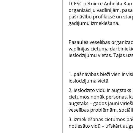
LCESC pētniece Anhelita Kam
organizāciju vadlīnijām, pas
pašnāvību profilaksē un sta
gadījumu izmeklēšanā.
Pasaules veselības organizāci
vadlīnijas cietuma darbinie
ieslodzījumu vietās. Tajās uzs
1. pašnāvības bieži vien ir vi
ieslodzījuma vietā;
2. ieslodzīto vidū ir augstāk
cietumos nonāk personas, ku
augstāks – gados jauni vīrie
veselības problēmām, sociāli
3. izmeklēšanas cietumos paš
notiesāto vidū – trīskārt aug