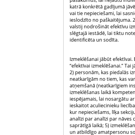
pasākumus, lai neļautu indi
katrā konkrētā gadījumā jāvērtē
vai tie nepieciešami, lai sasn
ieslodzīto no paškaitējuma. 
valstij nodrošināt efektīvu 
slēgtajā iestādē, lai tiktu no
identificēta un sodīta.
Izmeklēšanai jābūt efektīvai. 
“efektīvai izmeklēšanai.” Tai j
2) personām, kas piedalās iz
neatkarīgām no tiem, kas var 
atņemšanā (neatkarīgiem inst
izmeklēšanas laikā kompeten
iespējamais, lai nosargātu a
ieskaitot aculiecinieku liecīb
kur nepieciešams, līķa sekcij
analīzi par analīzi par nāves
saprātīgā laikā; 5) izmeklēša
un atbildīgo amatpersonu so