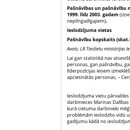
Pašnāvības un pašnāvību m
1999. līdz 2003. gadam
(izņ
nepilngadīgajiem)
.
Ieslodzījuma vietas
Pašnāvību kopskaits (skat.
Avots: LR Tieslietu ministrijas 
Lai gan statistikā nav atseviš
personas, gan pašnāvību, ga
līderpozīcijas ieņem izmeklēš
apcietinātās personas, – Cen
Ieslodzījuma vietu pārvaldes 
darbinieces Marinas Dalības
kurā cietuma darbinieki mēģ
problēmām ieslodzīto vidū u
gadījumu kādā no ieslodzīju