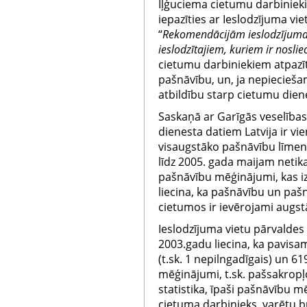
Iļģuciema cietumu darbinieki
iepazīties ar Ieslodzījuma vi
“
Rekomendācijām
ieslodzījuma
ieslodzītajiem, kuriem ir nosli
cietumu darbiniekiem atpazīt,
pašnāvību, un, ja nepieciešam
atbildību starp cietumu die
Saskaņā ar Garīgās veselības
dienesta datiem Latvija ir v
visaugstāko pašnāvību līmeni 
līdz 2005. gada maijam netik
pašnāvību mēģinājumi, kas iz
liecina, ka pašnāvību un pa
cietumos ir ievērojami augs
Ieslodzījuma vietu pārvaldes 
2003.gadu liecina, ka pavisa
(t.sk. 1 nepilngadīgais) un 61
mēģinājumi, t.sk. pašsakropļo
statistika, īpaši pašnāvību m
cietuma darbinieks, varētu b