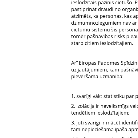
ieslodzītais pazinis cietušo.
pastiprināt draudi no organi
atzīmēts, ka personas, kas a
dzimumnoziegumiem nav ar li
cietumu sistēmu šīs personas
tomēr pašnāvības risks pieau
starp citiem ieslodzītajiem.
Arī Eiropas Padomes Spīdzi
uz jautājumiem, kam pašnāvī
pievēršama uzmanība:
1. svarīgi vākt statistiku pa
2. izolācija ir neveiksmīgs vei
tendētiem ieslodzītajiem;
3. ļoti svarīgi ir mācēt identi
tam nepieciešama īpaša apm