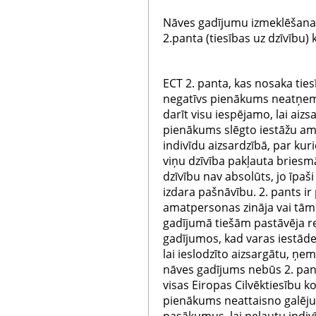
Nāves gadījumu izmeklēšana 
2.panta (tiesības uz dzīvību)
ECT 2. panta, kas nosaka tiesī
negatīvs pienākums neatņemt
darīt visu iespējamo, lai aizsa
pienākums slēgto iestāžu a
indivīdu aizsardzībā, par ku
viņu dzīvība pakļauta bries
dzīvību nav absolūts, jo īpaši
izdara pašnāvību. 2. pants ir 
amatpersonas zināja vai tām b
gadījumā tiešām pastāvēja re
gadījumos, kad varas iestāde
lai ieslodzīto aizsargātu, ņe
nāves gadījums nebūs 2. pant
visas Eiropas Cilvēktiesību ko
pienākums neattaisno galēju