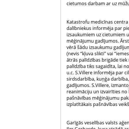
cietumos darbam ar uz mūž
Katastrofu medicīnas centra 
dalībniekus informēja par pie
izsaukumiem uz cietumiem un
mēģinājumu gadījumos. Ārste
vērā šādu izsaukumu gadījum
(nevis “kļuva slikti” vai “ieme
ātrās palīdzības brigāde tiek
palīdzība tiks sagaidīta, lai 
u.c. S.Villere informēja par 
sirdsdarbība, kuņģa darbība
gadījumos. S.Villere, izmant
reanimāciju un izvairīties n
pašnāvības mēģinājumu pakar
izplatītākais pašnāvības veik
Garīgās veselības valsts aģen