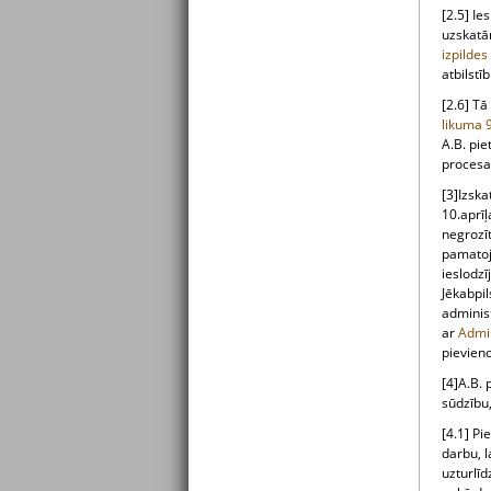
[2.5] Ie
uzskatām
izpilde
atbilstī
[2.6] Tā
likuma
A.B. pi
procesa 
[3]Izska
10.aprī
negrozī
pamatoj
ieslodzī
Jēkabpil
administ
ar
Admin
pievien
[4]A.B. 
sūdzību
[4.1] Pi
darbu, 
uzturlīd