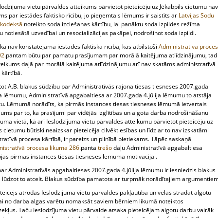
slodzījuma vietu pārvaldes atteikums pārvietot pieteicēju uz Jēkabpils cietumu nav
s par iestādes faktisko rīcību, jo pieņemtais lēmums ir saistīts ar
Latvijas Sodu
s kodeksā
noteikto soda izciešanas kārtību, lai panāktu soda izpildes režīma
bu notiesātā uzvedībai un resocializācijas pakāpei, nodrošinot soda izpildi.
 kā nav konstatējama iestādes faktiskā rīcība, kas atbilstoši
Administratīvā proce
92.
pantam būtu par pamatu prasījumam par morālā kaitējuma atlīdzinājumu, tad
eteikums daļā par morālā kaitējuma atlīdzinājumu arī nav skatāms administratīvā
kārtībā.
tot A.B. blakus sūdzību par Administratīvās rajona tiesas tiesneses 2007.gada
ļa lēmumu, Administratīvā apgabaltiesa ar 2007.gada 4.jūlija lēmumu to atstāja
tu. Lēmumā norādīts, ka pirmās instances tiesas tiesneses lēmumā ietvertais
ums par to, ka prasījumi par vidējās izglītības un algota darba nodrošināšanu
juma vietā, kā arī Ieslodzījuma vietu pārvaldes atteikumu pārvietot pieteicēju uz
s cietumu būtiski neaizskar pieteicēja cilvēktiesības un līdz ar to nav izskatāmi
ratīvā procesa kārtībā, ir pareizs un pilnībā pietiekams. Tāpēc saskaņā
istratīvā procesa likuma
286.
panta
trešo
daļu Administratīvā apgabaltiesa
ojas pirmās instances tiesas tiesneses lēmuma motivācijai.
par Administratīvās apgabaltiesas 2007.gada 4.jūlija lēmumu ir iesniedzis blakus
, lūdzot to atcelt. Blakus sūdzība pamatota ar turpmāk norādītajiem argumentiem
eteicējs atrodas Ieslodzījuma vietu pārvaldes pakļautībā un vēlas strādāt algotu
lai no darba algas varētu nomaksāt saviem bērniem likumā noteiktos
zekļus. Taču Ieslodzījuma vietu pārvalde atsaka pieteicējam algotu darbu vairāk