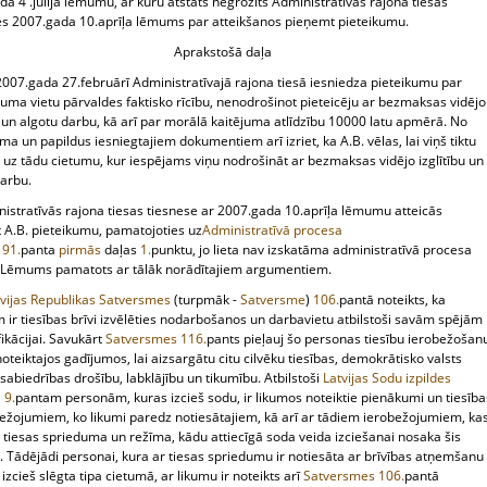
a 4 .jūlija lēmumu, ar kuru atstāts negrozīts Administratīvās rajona tiesas
es 2007.gada 10.aprīļa lēmums par atteikšanos pieņemt pieteikumu.
Aprakstošā daļa
2007.gada 27.februārī Administratīvajā rajona tiesā iesniedza pieteikumu par
juma vietu pārvaldes faktisko rīcību, nenodrošinot pieteicēju ar bezmaksas vidējo
u un algotu darbu, kā arī par morālā kaitējuma atlīdzību 10000 latu apmērā. No
ma un papildus iesniegtajiem dokumentiem arī izriet, ka A.B. vēlas, lai viņš tiktu
 uz tādu cietumu, kur iespējams viņu nodrošināt ar bezmaksas vidējo izglītību un
darbu.
nistratīvās rajona tiesas tiesnese ar 2007.gada 10.aprīļa lēmumu atteicās
 A.B. pieteikumu, pamatojoties uz
Administratīvā procesa
191.
panta
pirmās
daļas
1.
punktu, jo lieta nav izskatāma administratīvā procesa
. Lēmums pamatots ar tālāk norādītajiem argumentiem.
tvijas Republikas Satversmes
(turpmāk -
Satversme
)
106.
pantā noteikts, ka
 ir tiesības brīvi izvēlēties nodarbošanos un darbavietu atbilstoši savām spējām
fikācijai. Savukārt
Satversmes
116.
pants pieļauj šo personas tiesību ierobežošan
oteiktajos gadījumos, lai aizsargātu citu cilvēku tiesības, demokrātisko valsts
 sabiedrības drošību, labklājību un tikumību. Atbilstoši
Latvijas Sodu izpildes
a
9.
pantam personām, kuras izcieš sodu, ir likumos noteiktie pienākumi un tiesība
bežojumiem, ko likumi paredz notiesātajiem, kā arī ar tādiem ierobežojumiem, ka
o tiesas sprieduma un režīma, kādu attiecīgā soda veida izciešanai nosaka šis
. Tādējādi personai, kura ar tiesas spriedumu ir notiesāta ar brīvības atņemšanu
izcieš slēgta tipa cietumā, ar likumu ir noteikts arī
Satversmes
106.
pantā