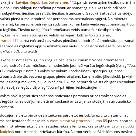
skaņā ar
Latvijas Republikas Satversmes
112.
pantā ietvertajām tiesību normām
ir pienākums obligāti nodrošināt personu ar pamatizglītību, kas tādējādi rada
 subjektīvas tiesības prasīt šīs tiesības īstenošanu. Savukārt attiecībā uz vidējo
bu valsts pienākums ir nodrošināt personai tās bezmaksas apguvi. No minētās
eizriet, ka persona pati var izraudzīties, kur un kādā veidā iegūt pamatizglītību
jo izglītību. Tiesību uz izglītību īstenošanas veids pamatā ir tiesībpolitisks
s, kas lielā mērā atkarīgs no valsts iespējām. Līdz ar to atzīstams,
ersmes
112.
panta tvērumā nav valsts pienākuma nodrošināt notiesātai personai
s vidējās izglītības apguvi ieslodzījuma vietā un līdz ar to notiesātai personai
ektīvu tiesību to prasīt.
skaņā ar notiesāto izglītību regulējošajiem likumiem brīvības atņemšanas
 tiek nodrošinātas mācības, lai notiesātie jaunieši varētu iegūt vispārējo izglītību.
 likumdevējs ir noteicis valsts pienākumu nodrošināt vispārējās izglītības
u pamatā pie tās vecuma grupas piederošajiem, kuriem būtu jāiet skolā, ja viņi
os ieslodzījuma vietā, t.i., jauniešiem. Likums neparedz valsts obligātu pienākum
āt iespējas iegūt vidējo izglītību arī pārējiem ieslodzītajiem.
s valsts nav uzņēmusies saistības notiesātās personas ar bezmaksas vidējās
as iegūšanu ieslodzījuma vietā arī saskaņā ar Latvijai saistošajām starptautisko
 normām.
slodzījuma vietu pārvaldes atteikums pārvietot ieslodzīto uz citu cietumu nav
s par iestādes faktisko rīcību
Administratīvā procesa likuma
89.
panta izpratnē 
administratīvais akts. Šis ir iestādes iekšējs lēmums, kas saistīts ar
Latvijas Sodu
s kodeksā
noteikto soda izciešanas kārtību. Ņemot vērā, ka šāds lēmums neskar