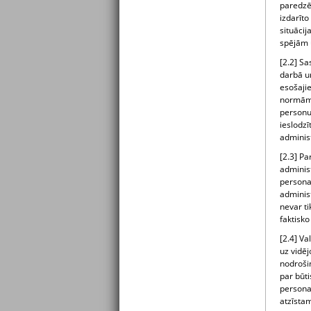
paredzēt
izdarīt
situācij
spējām u
[2.2] S
darbā u
esošaji
normām i
personu
ieslodzī
adminis
[2.3] Pa
adminis
personas
administ
nevar ti
faktisko
[2.4] Va
uz vidēj
nodroši
par būti
personas
atzīstam