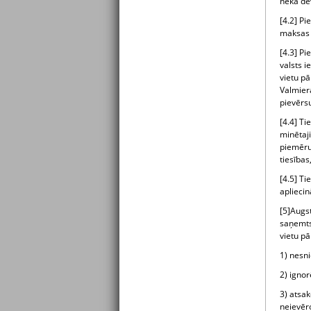
nekā dev
[4.2] P
maksas i
[4.3] Pi
valsts 
vietu pā
Valmiera
pievērs
[4.4] Ti
minētaj
piemēru
tiesības
[4.5] Ti
apliecin
[5]Augs
saņemts 
vietu pā
1) nesni
2) ignor
3) atsak
neievēro