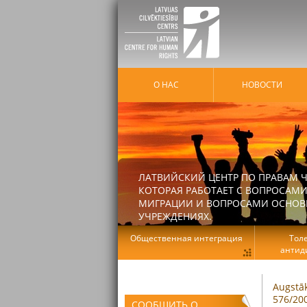
О НАС
HОВОСТИ
ЛАТВИЙСКИЙ ЦЕНТР ПО ПРАВАМ Ч
КОТОРАЯ РАБОТАЕТ С ВОПРОСАМИ
МИГРАЦИИ И ВОПРОСАМИ ОСНОВНЫ
УЧРЕЖДЕНИЯХ.
Общественная интеграция
Тол
антид
Augstāk
576/20
СООБЩИТЬ О