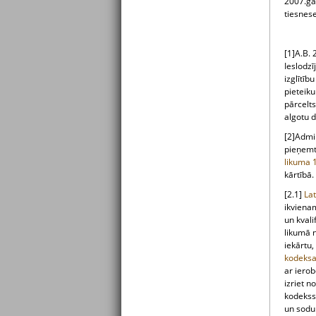
2007.gad
tiesnes
[1]A.B. 
Ieslodzī
izglītīb
pieteiku
pārcelts
algotu 
[2]Admi
pieņemt
likuma
kārtībā
[2.1]
La
ikvienam
un kvali
likumā n
iekārtu,
kodeks
ar iero
izriet n
kodekss
un sodu 