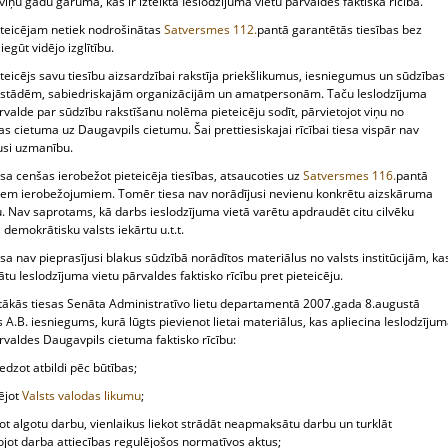
iņu gadu garumā, kas ir izteikta Ieslodzījuma vietu pārvaldes faktiskā rīcība.
ieteicējam netiek nodrošinātas
Satversmes
112.
pantā garantētās tiesības bez
egūt vidējo izglītību.
eteicējs savu tiesību aizsardzībai rakstīja priekšlikumus, iesniegumus un sūdzības
iestādēm, sabiedriskajām organizācijām un amatpersonām. Taču Ieslodzījuma
rvalde par sūdzību rakstīšanu nolēma pieteicēju sodīt, pārvietojot viņu no
s cietuma uz Daugavpils cietumu. Šai prettiesiskajai rīcībai tiesa vispār nav
usi uzmanību.
esa cenšas ierobežot pieteicēja tiesības, atsaucoties uz
Satversmes
116.
pantā
iem ierobežojumiem. Tomēr tiesa nav norādījusi nevienu konkrētu aizskāruma
. Nav saprotams, kā darbs ieslodzījuma vietā varētu apdraudēt citu cilvēku
, demokrātisku valsts iekārtu u.t.t.
esa nav pieprasījusi blakus sūdzībā norādītos materiālus no valsts institūcijām, ka
ātu Ieslodzījuma vietu pārvaldes faktisko rīcību pret pieteicēju.
tākās tiesas Senāta Administratīvo lietu departamentā 2007.gada 8.augustā
A.B. iesniegums, kurā lūgts pievienot lietai materiālus, kas apliecina Ieslodzīju
rvaldes Daugavpils cietuma faktisko rīcību:
edzot atbildi pēc būtības;
ējot
Valsts valodas likumu
;
ot algotu darbu, vienlaikus liekot strādāt neapmaksātu darbu un turklāt
jot darba attiecības regulējošos normatīvos aktus;