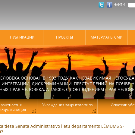
НАЙТИ
ПУБЛИКАЦИИ
ПРОЕКТЫ
МАТЕРИАЛЫ СМИ
ЕЛОВЕКА ОСНОВАН В 1993 ГОДУ КАК НЕЗАВИСИМАЯ НЕГОСУДА
 ИНТЕГРАЦИИ, ДИСКРИМИНАЦИИ, ПРЕСТУПЛЕНИЙ НА ПОЧВЕ Н
Х ПРАВ ЧЕЛОВЕКА, А ТАКЖЕ, С СОБЛЮДЕНИЕМ ПРАВ ЧЕЛОВЕ
ерантность и
Учреждения закрытого типа
Искатели уб
искриминация
ā tiesa Senāta Administratīvo lietu departaments LĒMUMS S-
07