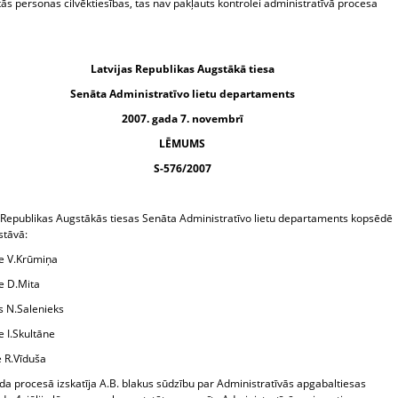
tās personas cilvēktiesības, tas nav pakļauts kontrolei administratīvā procesa
Latvijas Republikas Augstākā tiesa
Senāta Administratīvo lietu departaments
2007. gada 7. novembrī
LĒMUMS
S-576/2007
s Republikas Augstākās tiesas Senāta Administratīvo lietu departaments kopsēdē
stāvā:
e V.Krūmiņa
e D.Mita
s N.Salenieks
e I.Skultāne
e R.Vīduša
da procesā izskatīja A.B. blakus sūdzību par Administratīvās apgabaltiesas