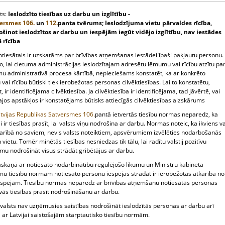
ts:
Ieslodzīto tiesības uz darbu un izglītību -
versmes
106.
un
112.
panta tvērums; Ieslodzījuma vietu pārvaldes rīcība,
šinot ieslodzītos ar darbu un iespējām iegūt vidējo izglītību, nav iestādes
ā rīcība
tiesātais ir uzskatāms par brīvības atņemšanas iestādei īpaši pakļautu personu.
to, lai cietuma administrācijas ieslodzītajam adresētu lēmumu vai rīcību atzītu pa
mu administratīvā procesa kārtībā, nepieciešams konstatēt, ka ar konkrēto
ai rīcību būtiski tiek ierobežotas personas cilvēktiesības. Lai to konstatētu,
, ir identificējama cilvēktiesība. Ja cilvēktiesība ir identificējama, tad jāvērtē, vai
jos apstākļos ir konstatējams būtisks attiecīgās cilvēktiesības aizskārums
tvijas Republikas Satversmes
106.
pantā ietvertās tiesību normas neparedz, ka
 ir tiesības prasīt, lai valsts viņu nodrošina ar darbu. Normas noteic, ka ikviens v
tkarībā no saviem, nevis valsts noteiktiem, apsvērumiem izvēlēties nodarbošanās
 vietu. Tomēr minētās tiesības nesniedzas tik tālu, lai radītu valstij pozitīvu
mu nodrošināt visus strādāt gribētājus ar darbu.
skaņā ar notiesāto nodarbinātību regulējošo likumu un Ministru kabineta
mu tiesību normām notiesāto personu iespējas strādāt ir ierobežotas atkarībā no
iespējām. Tiesību normas neparedz ar brīvības atņemšanu notiesātās personas
vās tiesības prasīt nodrošināšanu ar darbu.
 valsts nav uzņēmusies saistības nodrošināt ieslodzītās personas ar darbu arī
ar Latvijai saistošajām starptautisko tiesību normām.