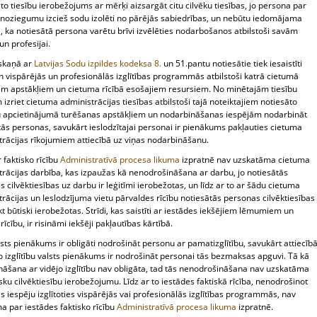
o tiesību ierobežojums ar mērķi aizsargāt citu cilvēku tiesības, jo persona par
o noziegumu izcieš sodu izolēti no pārējās sabiedrības, un nebūtu iedomājama
a, ka notiesātā persona varētu brīvi izvēlēties nodarbošanos atbilstoši savām
n profesijai.
askaņā ar
Latvijas Sodu izpildes kodeksa
8.
un 51.pantu notiesātie tiek iesaistīti
n vispārējās un profesionālās izglītības programmās atbilstoši katrā cietumā
em apstākļiem un cietuma rīcībā esošajiem resursiem. No minētajām tiesību
zriet cietuma administrācijas tiesības atbilstoši tajā noteiktajiem notiesāto
 apcietinājumā turēšanas apstākļiem un nodarbināšanas iespējām nodarbināt
tās personas, savukārt ieslodzītajai personai ir pienākums pakļauties cietuma
trācijas rīkojumiem attiecībā uz viņas nodarbināšanu.
r faktisko rīcību
Administratīvā procesa likuma
izpratnē nav uzskatāma cietuma
trācijas darbība, kas izpaužas kā nenodrošināšana ar darbu, jo notiesātās
 cilvēktiesības uz darbu ir leģitīmi ierobežotas, un līdz ar to ar šādu cietuma
rācijas un Ieslodzījuma vietu pārvaldes rīcību notiesātās personas cilvēktiesības
kt būtiski ierobežotas. Strīdi, kas saistīti ar iestādes iekšējiem lēmumiem un
 rīcību, ir risināmi iekšēji pakļautības kārtībā.
lsts pienākums ir obligāti nodrošināt personu ar pamatizglītību, savukārt attiecīb
o izglītību valsts pienākums ir nodrošināt personai tās bezmaksas apguvi. Tā kā
nāšana ar vidējo izglītību nav obligāta, tad tās nenodrošināšana nav uzskatāma
sku cilvēktiesību ierobežojumu. Līdz ar to iestādes faktiskā rīcība, nenodrošinot
 iespēju izglītoties vispārējās vai profesionālās izglītības programmās, nav
a par iestādes faktisko rīcību
Administratīvā procesa likuma
izpratnē.