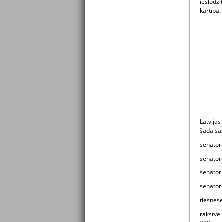
ieslodzī
kārtībā.
Latvija
šādā sa
senator
senator
senator
senator
tiesnes
rakstvei