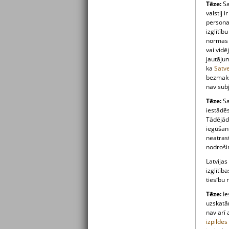
Tēze:
Sa
valstij 
personai
izglītī
normas n
vai vidē
jautājum
ka
Satv
bezmaksa
nav subj
Tēze:
Sa
iestādēs
Tādējādi
iegūšan
neatrast
nodrošin
Latvija
izglītīb
tiesību
Tēze:
Ie
uzskatām
nav arī 
izpilde