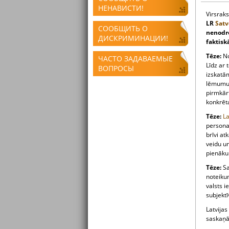
НЕНАВИСТИ!
Virsraks
LR
Sat
СООБЩИТЬ О
nenodro
ДИСКРИМИНАЦИИ!
faktisk
Tēze:
No
ЧАСТО ЗАДАВАЕМЫЕ
Līdz ar 
ВОПРОСЫ
izskatā
lēmumu v
pirmkārt
konkrēta
Tēze:
La
personai
brīvi a
veidu un
pienāku
Tēze:
Sa
noteiku
valsts 
subjektī
Latvijas
saskaņā 