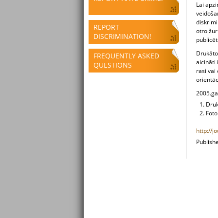
Lai apzi
veidoša
diskrimi
REPORT
otro žur
DISCRIMINATION!
publicēt
Drukāto,
FREQUENTLY ASKED
aicināti
QUESTIONS
rasi vai
orientāc
2005.gad
Druk
Foto
http://j
Publish