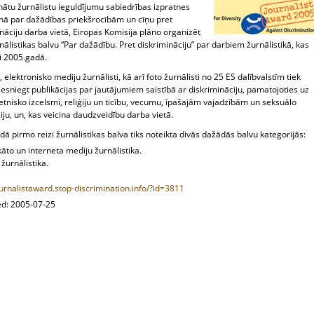
nātu žurnālistu ieguldījumu sabiedrības izpratnes
nā par dažādības priekšrocībām un cīņu pret
nāciju darba vietā, Eiropas Komisija plāno organizēt
nālistikas balvu “Par dažādību. Pret diskrimināciju” par darbiem žurnālistikā, kas
i 2005.gadā.
 elektronisko mediju žurnālisti, kā arī foto žurnālisti no 25 ES dalībvalstīm tiek
 iesniegt publikācijas par jautājumiem saistībā ar diskrimināciju, pamatojoties uz
 etnisko izcelsmi, reliģiju un ticību, vecumu, īpašajām vajadzībām un seksuālo
iju, un, kas veicina daudzveidību darba vietā.
ā pirmo reizi žurnālistikas balva tiks noteikta divās dažādās balvu kategorijās:
āto un interneta mediju žurnālistika.
 žurnālistika.
ournalistaward.stop-discrimination.info/?id=3811
ed: 2005-07-25