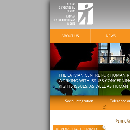
ABOUT US
NEWS
THE LATVIAN CENTRE FOR HUMAN R
WORKING WITH ISSUES CONCERNING
RIGHTS ISSUES, AS WELL AS HUMAN 
Social Integration
Tolerance an
ŽURNĀL
REPORT HATE CRIME!