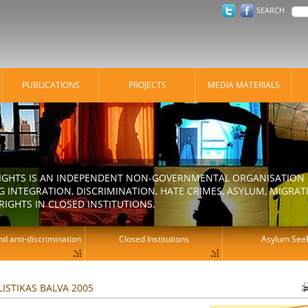
SEARCH
PUBLICATIONS
PROJECTS
MEDIA MATERIALS
IGHTS IS AN INDEPENDENT NON-GOVERNMENTAL ORGANISATION E
 INTEGRATION, DISCRIMINATION, HATE CRIMES, ASYLUM, MIGR
RIGHTS IN CLOSED INSTITUTIONS.
d anti-discrimination
Closed Institutions
Asylum See
ISTIKAS BALVA 2005