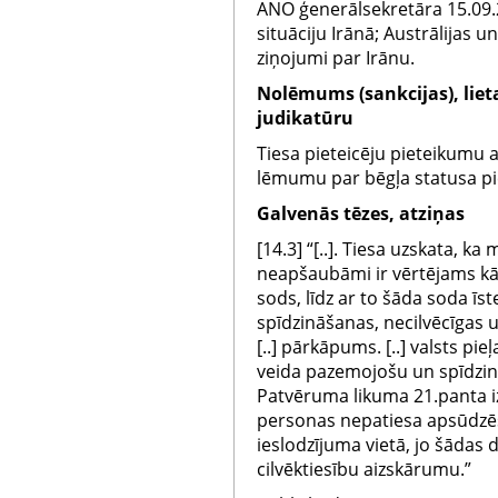
ANO ģenerālsekretāra 15.09.2
situāciju Irānā; Austrālijas un
ziņojumi par Irānu.
Nolēmums (sankcijas), liet
judikatūru
Tiesa pieteicēju pieteikumu
lēmumu par bēgļa statusa pi
Galvenās tēzes, atziņas
[14.3] “[..]. Tiesa uzskata, k
neapšaubāmi ir vērtējams kā
sods, līdz ar to šāda soda ī
spīdzināšanas, necilvēcīgas
[..] pārkāpums. [..] valsts p
veida pazemojošu un spīdzino
Patvēruma likuma 21.panta i
personas nepatiesa apsūdzē
ieslodzījuma vietā, jo šādas
cilvēktiesību aizskārumu.”