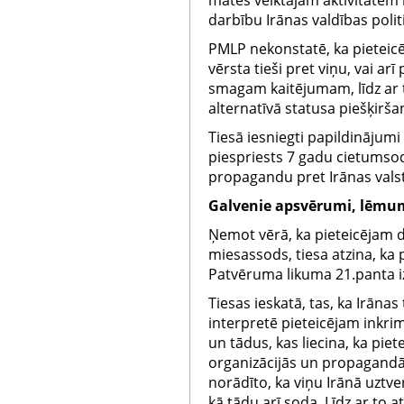
mātes veiktajām aktivitātēm 
darbību Irānas valdības poli
PMLP nekonstatē, ka pieteicē
vērsta tieši pret viņu, vai ar
smagam kaitējumam, līdz ar t
alternatīvā statusa piešķirš
Tiesā iesniegti papildinājum
piespriests 7 gadu cietumsod
propagandu pret Irānas valsti
Galvenie apsvērumi, lēmu
Ņemot vērā, ka pieteicējam 
miesassods, tiesa atzina, ka 
Patvēruma likuma 21.panta i
Tiesas ieskatā, tas, ka Irānas 
interpretē pieteicējam inkri
un tādus, kas liecina, ka piete
organizācijās un propagandā 
norādīto, ka viņu Irānā uztve
kā tādu arī soda. Līdz ar to a