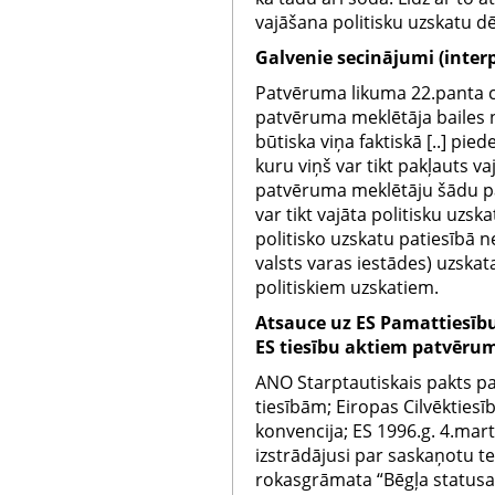
vajāšana politisku uzskatu dē
Galvenie secinājumi (interp
Patvēruma likuma 22.panta ce
patvēruma meklētāja bailes 
būtiska viņa faktiskā [..] pie
kuru viņš var tikt pakļauts vaj
patvēruma meklētāju šādu pa
var tikt vajāta politisku uzsk
politisko uzskatu patiesībā n
valsts varas iestādes) uzskat
politiskiem uzskatiem.
Atsauce uz ES Pamattiesību 
ES tiesību aktiem patvēru
ANO Starptautiskais pakts pa
tiesībām; Eiropas Cilvēkties
konvencija; ES 1996.g. 4.ma
izstrādājusi par saskaņotu t
rokasgrāmata “Bēgļa statusa 