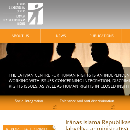
ABOUT US
NEWS
PUBLICATIONS
THE LATVIAN CENTRE FOR HUMAN RIGHTS IS AN INDEPENDE
WORKING WITH ISSUES CONCERNING INTEGRATION, DISCRIM
RIGHTS ISSUES, AS WELL AS HUMAN RIGHTS IN CLOSED INSTI
Social Integration
Tolerance and anti-discrimination
Irānas Islama Republikas
labvēlīga administratīvā
REPORT HATE CRIME!