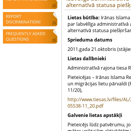
alternatīvā statusa pieš
REPORT
Lietas būtība:
Irānas Islama
DISCRIMINATION!
par labvēlīga administratīvā 
alternatīvā statusa piešķirša
FREQUENTLY ASKED
QUESTIONS
Sprieduma datums
2011.gada 21.oktobris (stājie
Lietas dalībnieki
Administratīvā rajona tiesa 
Pieteicējas – Irānas Islama R
un migrācijas lietu pārvaldi
11/20),
http://www.tiesas.lv/files/A
05538-11_20.pdf
Galvenie lietas apstākļi
Pieteicējs lūdz patvērumu, jo