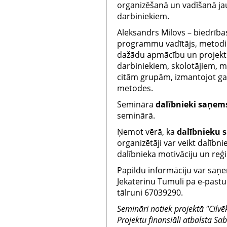
organizēšanā un vadīšanā j
darbiniekiem.
Aleksandrs Milovs – biedrības
programmu vadītājs, metodiķi
dažādu apmācību un projektu
darbiniekiem, skolotājiem, 
citām grupām, izmantojot gan
metodes.
Semināra
dalībnieki saņem
seminārā.
Ņemot vērā, ka
dalībnieku s
organizētāji var veikt dalībni
dalībnieka motivāciju un reģ
Papildu informāciju var saņem
Jekaterinu Tumuli pa e-past
tālruni 67039290.
Semināri notiek projektā "Cilvēk
Projektu finansiāli atbalsta Sab