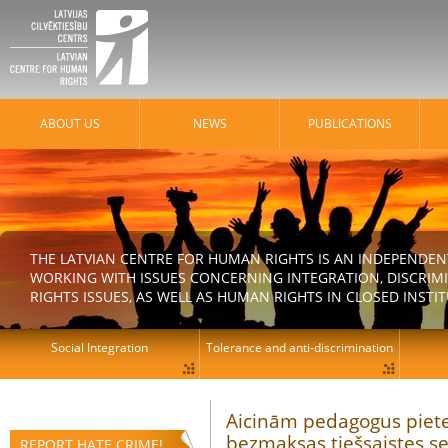
ABOUT US
NEWS
PUBLICATIONS
THE LATVIAN CENTRE FOR HUMAN RIGHTS IS AN INDEPENDE
WORKING WITH ISSUES CONCERNING INTEGRATION, DISCRIM
RIGHTS ISSUES, AS WELL AS HUMAN RIGHTS IN CLOSED INSTI
Social Integration
Tolerance and anti-discrimination
Aicinām pedagogus piete
bezmaksas tiešsaistes s
REPORT HATE CRIME!