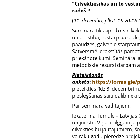
"Cilvēktiesības un to vēstu
radoši?"
(
11. decembrī, plkst. 15:20-18.
Seminārā tiks aplūkots cilvēk
un attīstība, tostarp pasaulē,
paaudzes, galvenie starptaut
Satversmē ierakstītās pamatt
priekšnoteikumi. Semināra lai
metodiskie resursi darbam a
Pieteikšanās
anketa
:
https://forms.gle
pieteikties līdz 3. decembri
pieslēgšanās saiti dalībnieki
Par semināra vadītājiem:
Jekaterina Tumule – Latvijas 
un juriste. Viņai ir ilggadēj
cilvēktiesību jautājumiem, š
vairāku gadu pieredze proj