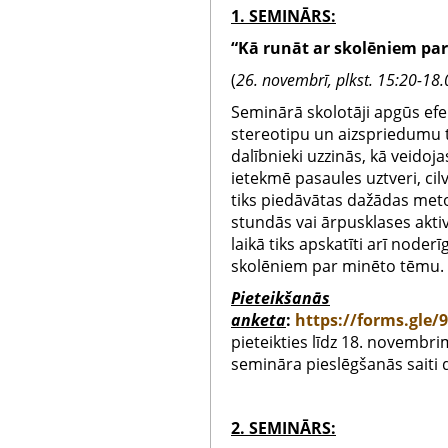
1. SEMINĀRS:
“Kā runāt ar skolēniem pa
(
26. novembrī, plkst. 15:20-18.
Seminārā skolotāji apgūs efe
stereotipu un aizspriedumu
dalībnieki uzzinās, kā veidoja
ietekmē pasaules uztveri, cil
tiks piedāvātas dažādas met
stundās vai ārpusklases akti
laikā tiks apskatīti arī node
skolēniem par minēto tēmu.
Pieteikšanās
anket
a
:
https://forms.gle
pieteikties līdz 18. novembr
semināra pieslēgšanās saiti 
2. SEMINĀRS: