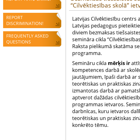
“Cilvēktiesības skolā” iet
REPORT
Latvijas Cilvēktiesību centrs 
DISCRIMINATION!
Latvijas pedagogus pieteikti
diviem bezmaksas tiešsaist
FREQUENTLY ASKED
semināra cikla “Cilvēktiesības
QUESTIONS
Raksta pielikumā skatāma s
programma.
Semināru cikla
mērķis ir
attī
kompetences darbā ar skolēn
jautājumiem, īpaši darbā ar
teorētiskas un praktiskas zi
izmantotas darbā ar pamatsk
aptverot dažādas cilvēkties
programmas ietvaros. Seminār
darbnīcas, kuru ietvaros dal
teorētiskas un praktiskas z
konkrēto tēmu.