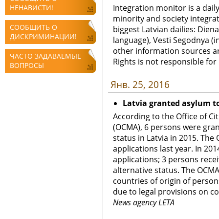
Integration monitor is a dail
НЕНАВИСТИ!
minority and society integra
СООБЩИТЬ О
biggest Latvian dailies: Diena
ДИСКРИМИНАЦИИ!
language), Vesti Segodnya (in
other information sources a
ЧАСТО ЗАДАВАЕМЫЕ
Rights is not responsible fo
ВОПРОСЫ
Янв. 25, 2016
Latvia granted asylum to
According to the Office of Ci
(OCMA), 6 persons were grant
status in Latvia in 2015. Th
applications last year. In 20
applications; 3 persons rece
alternative status. The OCM
countries of origin of person
due to legal provisions on co
News agency LETA