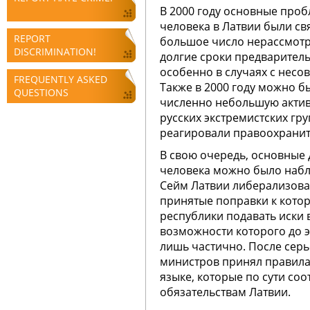
В 2000 году основные проб
человека в Латвии были св
REPORT
большое число нерассмотре
DISCRIMINATION!
долгие сроки предварител
особенно в случаях с нес
FREQUENTLY ASKED
Также в 2000 году можно 
QUESTIONS
численно небольшую актив
русских экстремистских гр
реагировали правоохранит
В свою очередь, основные 
человека можно было наблю
Сейм Латвии либерализова
принятые поправки к кото
республики подавать иски 
возможности которого до 
лишь частично. После серь
министров принял правила
языке, которые по сути с
обязательствам Латвии.