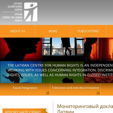
ABOUT US
NEWS
PUBLICATIONS
THE LATVIAN CENTRE FOR HUMAN RIGHTS IS AN INDEPENDE
WORKING WITH ISSUES CONCERNING INTEGRATION, DISCRIM
RIGHTS ISSUES, AS WELL AS HUMAN RIGHTS IN CLOSED INSTI
Social Integration
Tolerance and anti-discrimination
Мониторинговый докла
Латвии
REPORT HATE CRIME!