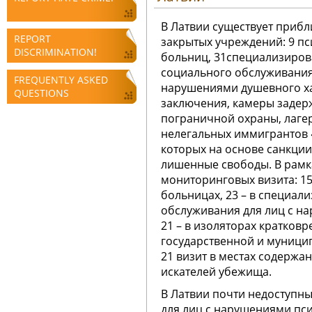
В Латвии существует прибл
REPORT
закрытых учреждений: 9 п
DISCRIMINATION!
больниц, 31специализиро
социального обслуживания
FREQUENTLY ASKED
нарушениями душевного ха
QUESTIONS
заключения, камеры задер
пограничной охраны, лаге
нелегальных иммигрантов 
которых на основе санкци
лишенные свободы. В рамк
мониторинговых визита: 15
больницах, 23 – в специал
обслуживания для лиц с н
21 – в изоляторах кратков
государственной и муницип
21 визит в местах содержа
искателей убежища.
В Латвии почти недоступн
для лиц с нарушениями пси