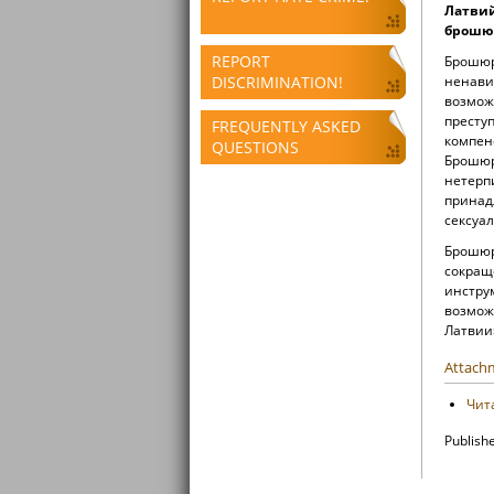
Латвий
брошюр
REPORT
Брошюр
DISCRIMINATION!
ненавис
возмож
престу
FREQUENTLY ASKED
компенс
QUESTIONS
Брошюр
нетерп
принад
сексуа
Брошюр
сокращ
инстру
возмож
Латвии
Attach
Чит
Publish