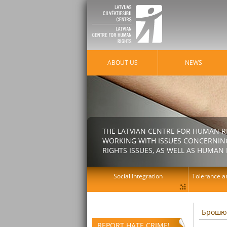
ABOUT US
NEWS
THE LATVIAN CENTRE FOR HUMAN R
WORKING WITH ISSUES CONCERNING
RIGHTS ISSUES, AS WELL AS HUMAN 
Social Integration
Tolerance an
Брошюр
REPORT HATE CRIME!