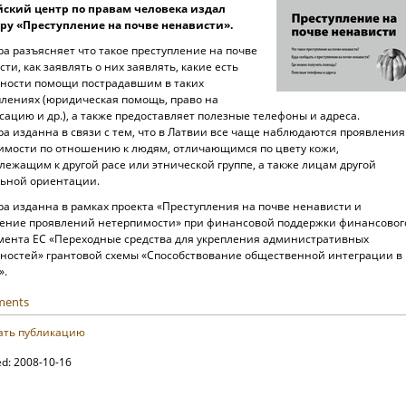
ский центр по правам человека издал
у «Преступление на почве ненависти».
а разъясняет что такое преступление на почве
ти, как заявлять о них заявлять, какие есть
ности помощи пострадавшим в таких
плениях (юридическая помощь, право на
ацию и др.), а также предоставляет полезные телефоны и адреса.
а изданна в связи с тем, что в Латвии все чаще наблюдаются проявления
имости по отношению к людям, отличающимся по цвету кожи,
лежащим к другой расе или этнической группе, а также лицам другой
льной ориентации.
а изданна в рамках проекта «Преступления на почве ненависти и
ение проявлений нетерпимости» при финансовой поддержки финансовог
мента ЕС «Переходные средства для укрепления административных
ностей» грантовой схемы «Способствование общественной интеграции в
».
ments
ать публикацию
ed: 2008-10-16