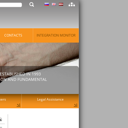
CONTACTS
INTEGRATION MONITOR
STABLISHED IN 1993
ATION AND FUNDAMENTAL
kers
Legal Assistance