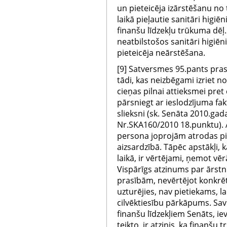
un pieteicēja izārstēšanu no
laikā pieļautie sanitāri higi
finanšu līdzekļu trūkuma dēļ.
neatbilstošos sanitāri higiēn
pieteicēja neārstēšana.
[9] Satversmes 95.pants prasa
tādi, kas neizbēgami izriet no
cieņas pilnai attieksmei pret 
pārsniegt ar ieslodzījuma fa
slieksni (sk. Senāta 2010.gad
Nr.SKA160/2010 18.punktu). 
persona joprojām atrodas piln
aizsardzībā. Tāpēc apstākļi,
laikā, ir vērtējami, ņemot v
Vispārīgs atzinums par ārstn
prasībām, nevērtējot konkrēt
uzturējies, nav pietiekams, lai
cilvēktiesību pārkāpums. Sav
finanšu līdzekļiem Senāts, ie
teikto, ir atzinis, ka finanšu