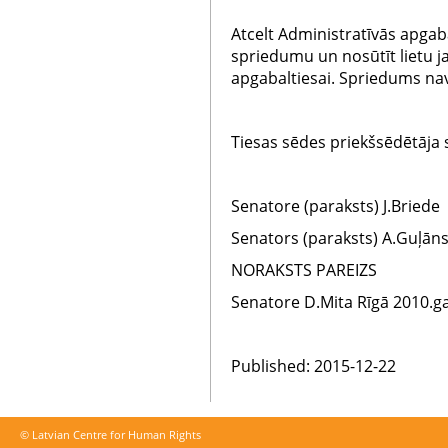
Atcelt Administratīvās apga
spriedumu un nosūtīt lietu ja
apgabaltiesai. Spriedums n
Tiesas sēdes priekšsēdētāja 
Senatore (paraksts) J.Briede
Senators (paraksts) A.Guļān
NORAKSTS PAREIZS
Senatore D.Mita Rīgā 2010.gad
Published: 2015-12-22
© Latvian Centre for Human Rights