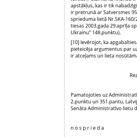
apstākļus, kas ir tik nabadzīg
ir pretrunā ar Satversmes 95
sprieduma lietā Nr.SKA-160/2
tiesas 2003.gada 29.aprīļa sp
Ukrainu” 148.punktu).
[10] Ievērojot, ka apgabaltie
pieteicēja argumentus par u
ir atceļams un lieta nosūtāma
Rez
Pamatojoties uz Administrat
2.punktu un 351.pantu, Latvi
Senāta Administratīvo lietu
n o s p r i e d a