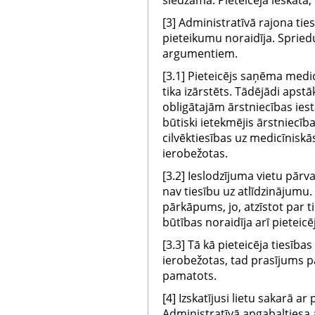
slēdzama. Pieteicēja ieskatā,
[3] Administratīvā rajona tie
pieteikumu noraidīja. Sprie
argumentiem.
[3.1] Pieteicējs saņēma medi
tika izārstēts. Tādējādi apstā
obligātajām ārstniecības ies
būtiski ietekmējis ārstniecība
cilvēktiesības uz medicīnisk
ierobežotas.
[3.2] Ieslodzījuma vietu pārv
nav tiesību uz atlīdzinājumu.
pārkāpums, jo, atzīstot par t
būtības noraidīja arī pieteic
[3.3] Tā kā pieteicēja tiesība
ierobežotas, tad prasījums p
pamatots.
[4] Izskatījusi lietu sakarā ar
Administratīvā apgabaltiesa