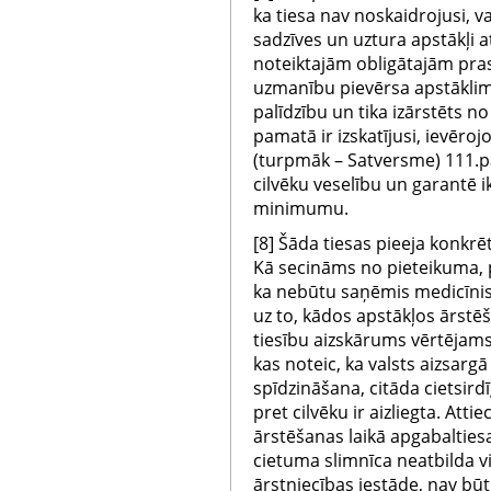
ka tiesa nav noskaidrojusi, va
sadzīves un uztura apstākļi 
noteiktajām obligātajām pra
uzmanību pievērsa apstāklim
palīdzību un tika izārstēts no
pamatā ir izskatījusi, ievēro
(turpmāk – Satversme) 111.pa
cilvēku veselību un garantē 
minimumu.
[8] Šāda tiesas pieeja konkrē
Kā secināms no pieteikuma, pi
ka nebūtu saņēmis medicīnisk
uz to, kādos apstākļos ārstēša
tiesību aizskārums vērtējam
kas noteic, ka valsts aizsarg
spīdzināšana, citāda cietsir
pret cilvēku ir aizliegta. Att
ārstēšanas laikā apgabaltiesa 
cietuma slimnīca neatbilda 
ārstniecības iestāde, nav būt