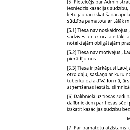
[5] Pieteicējs par Administra
iesniedzis kasācijas sūdzību,
lietu jaunai izskatīšanai apelā
sūdzība pamatota ar tālāk 
[5.1] Tiesa nav noskaidrojusi, 
sadzīves un uztura apstākļi 
noteiktajām obligātajām pra
[5.2] Tiesa nav motivējusi, kā
pierādījumus.
[5.3] Tiesa ir pārkāpusi Latv
otro daļu, saskaņā ar kuru no
tuberkulozi aktīvā formā, ārst
atņemšanas iestāžu slimnīcās
[6] Dalībnieki uz tiesas sēdi 
dalībniekiem par tiesas sēdi
izskatīt kasācijas sūdzību be
M
[7] Par pamatotu atzīstams 