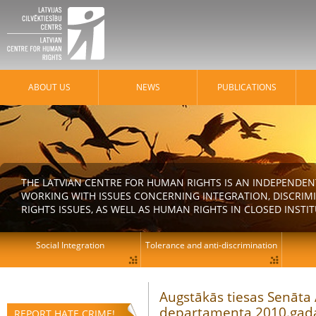
ABOUT US
NEWS
PUBLICATIONS
THE LATVIAN CENTRE FOR HUMAN RIGHTS IS AN INDEPENDE
WORKING WITH ISSUES CONCERNING INTEGRATION, DISCRIM
RIGHTS ISSUES, AS WELL AS HUMAN RIGHTS IN CLOSED INSTI
Social Integration
Tolerance and anti-discrimination
Augstākās tiesas Senāta 
departamenta 2010.gada 
REPORT HATE CRIME!