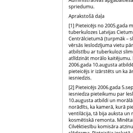
Administratīvās apgabaltie
spriedumu.
Aprakstošā daļa
[1] Pieteicējs no 2005.gada m
tuberkulozes Latvijas Cietumu
Centrālcietumā (turpmāk – sli
vērsās Ieslodzījuma vietu pār
atbilstību ar tuberkulozi sli
atlīdzināt morālo kaitējumu.
2006.gada 10.augusta atbildē
pieteicējs ir izārstēts un ka 
iesniedzis.
[2] Pieteicējs 2006.gada 5.se
iesniedza pieteikumu par Ies
10.augusta atbildi un morālā
norādīts, ka kamerā, kurā pie
ventilācija, tā bija auksta un
kosmētiskā remonta. Minētai
Cilvēktiesību komisāra atzinu