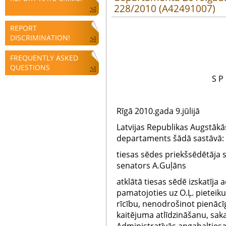
228/2010 (A42491007)
REPORT
DISCRIMINATION!
FREQUENTLY ASKED
QUESTIONS
S P
Rīgā 2010.gada 9.jūlijā
Latvijas Republikas Augstākā
departaments šādā sastāvā:
tiesas sēdes priekšsēdētāja 
senators A.Guļāns
atklātā tiesas sēdē izskatīja 
pamatojoties uz O.Ļ. pieteik
rīcību, nenodrošinot pienāc
kaitējuma atlīdzināšanu, saka